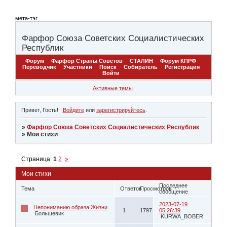
мета-тэг
Фарфор Союза Советских Социалистических
Республик
Форум
Фарфор Страны Советов
СТАЛИН
Форум КПРФ
Переводчик
Участники
Поиск
Собиратель
Регистрация
Войти
Активные темы
Привет, Гость!
Войдите
или
зарегистрируйтесь
.
»
Фарфор Союза Советских Социалистических Республик
»
Мои стихи
Страница:
1
2
»
Мои стихи
Последнее
Тема
Ответов
Просмотров
сообщение
2023-07-19
Непониманию образа Жизни
1
1797
05:26:39
Большевик
KURWA_BOBER