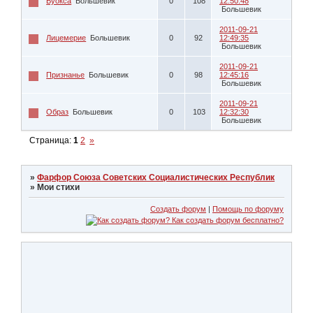
Вуокса
Большевик
0
108
12:50:48
Большевик
2011-09-21
Лицемерие
Большевик
0
92
12:49:35
Большевик
2011-09-21
Признанье
Большевик
0
98
12:45:16
Большевик
2011-09-21
Образ
Большевик
0
103
12:32:30
Большевик
Страница:
1
2
»
»
Фарфор Союза Советских Социалистических Республик
»
Мои стихи
Создать форум
|
Помощь по форуму