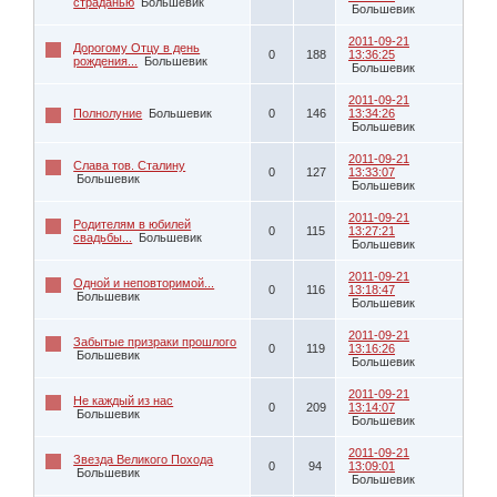
страданью
Большевик
Большевик
2011-09-21
Дорогому Отцу в день
0
188
13:36:25
рождения...
Большевик
Большевик
2011-09-21
Полнолуние
Большевик
0
146
13:34:26
Большевик
2011-09-21
Слава тов. Сталину
0
127
13:33:07
Большевик
Большевик
2011-09-21
Родителям в юбилей
0
115
13:27:21
свадьбы...
Большевик
Большевик
2011-09-21
Одной и неповторимой...
0
116
13:18:47
Большевик
Большевик
2011-09-21
Забытые призраки прошлого
0
119
13:16:26
Большевик
Большевик
2011-09-21
Не каждый из нас
0
209
13:14:07
Большевик
Большевик
2011-09-21
Звезда Великого Похода
0
94
13:09:01
Большевик
Большевик