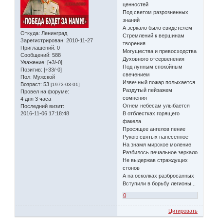
ценностей
Под светом разрозненных
знаний
А зеркало было свидетелем
Откуда:
Ленинград
Стремлений к вершинам
Зарегистрирован
: 2010-11-27
творения
Приглашений:
0
Могущества и превосходства
Сообщений:
588
Духовного отсервенения
Уважение:
[+3/-0]
Под лунным спокойным
Позитив:
[+33/-0]
свечением
Пол:
Мужской
Извечный пожар полыхается
Возраст:
53
[1973-03-01]
Раздутый пейзажем
Провел на форуме:
сомнения
4 дня 3 часа
Огнем небесам улыбается
Последний визит:
2016-11-06 17:18:48
В отблестках горящего
факела
Просящее ангелов пение
Рукою святых нанесенное
На знамя мирское моление
Разбилось печальное зеркало
Не выдержав страждущих
стонов
А на осколках разбросанных
Вступили в борьбу легионы...
0
Цитировать