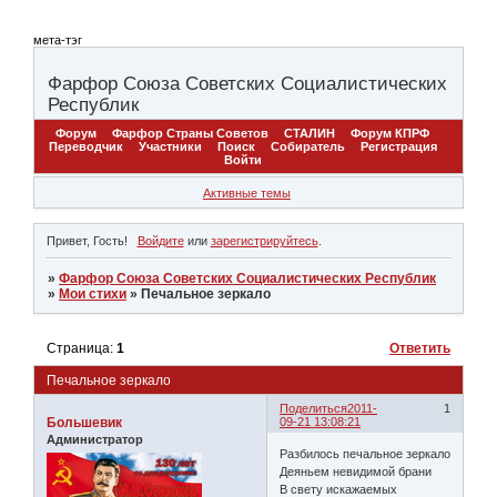
мета-тэг
Фарфор Союза Советских Социалистических
Республик
Форум
Фарфор Страны Советов
СТАЛИН
Форум КПРФ
Переводчик
Участники
Поиск
Собиратель
Регистрация
Войти
Активные темы
Привет, Гость!
Войдите
или
зарегистрируйтесь
.
»
Фарфор Союза Советских Социалистических Республик
»
Мои стихи
»
Печальное зеркало
Страница:
1
Ответить
Печальное зеркало
Поделиться
2011-
1
Большевик
09-21 13:08:21
Администратор
Разбилось печальное зеркало
Деяньем невидимой брани
В свету искажаемых