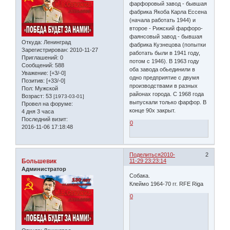
фарфоровый завод - бывшая
фабрика Якоба Карла Ессена
(начала работать 1944) и
второе - Рижский фарфоро-
фаянсовый завод - бывшая
Откуда:
Ленинград
фабрика Кузнецова (попытки
Зарегистрирован
: 2010-11-27
работать были в 1941 году,
Приглашений:
0
потом с 1946). В 1963 году
Сообщений:
588
оба завода обьединили в
Уважение:
[+3/-0]
одно предприятие с двумя
Позитив:
[+33/-0]
производствами в разных
Пол:
Мужской
районах города. С 1968 года
Возраст:
53
[1973-03-01]
выпускали только фарфор. В
Провел на форуме:
конце 90х закрыт.
4 дня 3 часа
Последний визит:
0
2016-11-06 17:18:48
Поделиться
2010-
2
Большевик
11-29 23:23:14
Администратор
Собака.
Клеймо 1964-70 гг. RFE Riga
0