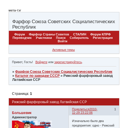
мета-тэг
Фарфор Союза Советских Социалистических
Республик
Форум
Фарфор Страны Советов
СТАЛИН
Форум КПРФ
Переводчик
Участники
Поиск
Собиратель
Регистрация
Войти
Активные темы
Привет, Гость!
Войдите
или
зарегистрируйтесь
.
»
Фарфор Союза Советских Социалистических Республик
»
Каталог по заводам СССР
»
Рижский фарфоровый завод
Латвийская ССР
Страница:
1
Рижский фарфоровый завод Латвийская ССР
Поделиться
2010-
1
Большевик
11-29 23:22:06
Администратор
Изначально было два
предприятия: одно - Рижский