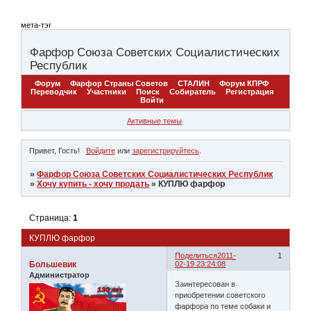
мета-тэг
Фарфор Союза Советских Социалистических
Республик
Форум
Фарфор Страны Советов
СТАЛИН
Форум КПРФ
Переводчик
Участники
Поиск
Собиратель
Регистрация
Войти
Активные темы
Привет, Гость!
Войдите
или
зарегистрируйтесь
.
»
Фарфор Союза Советских Социалистических Республик
»
Хочу купить - хочу продать
»
КУПЛЮ фарфор
Страница:
1
КУПЛЮ фарфор
Поделиться
2011-
1
Большевик
02-19 23:24:08
Администратор
Заинтересован в
приобретении советского
фарфора по теме собаки и