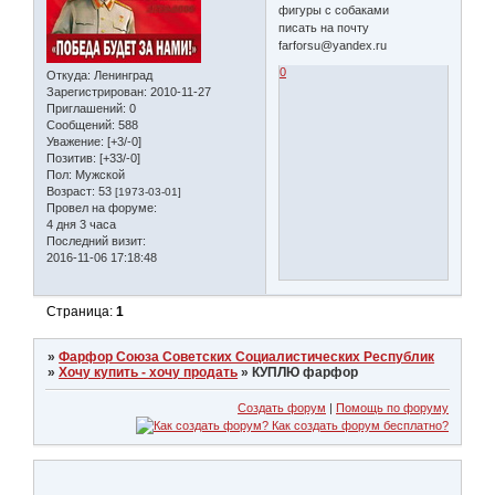
фигуры с собаками
писать на почту
farforsu@yandex.ru
0
Откуда:
Ленинград
Зарегистрирован
: 2010-11-27
Приглашений:
0
Сообщений:
588
Уважение:
[+3/-0]
Позитив:
[+33/-0]
Пол:
Мужской
Возраст:
53
[1973-03-01]
Провел на форуме:
4 дня 3 часа
Последний визит:
2016-11-06 17:18:48
Страница:
1
»
Фарфор Союза Советских Социалистических Республик
»
Хочу купить - хочу продать
»
КУПЛЮ фарфор
Создать форум
|
Помощь по форуму