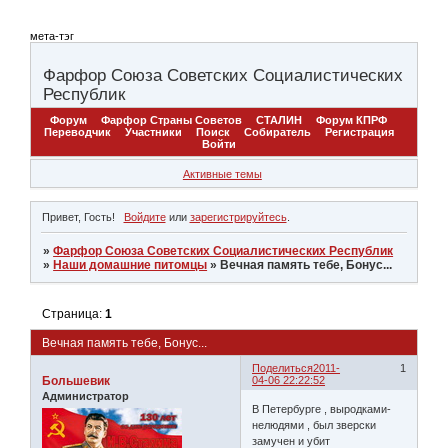
мета-тэг
Фарфор Союза Советских Социалистических
Республик
Форум
Фарфор Страны Советов
СТАЛИН
Форум КПРФ
Переводчик
Участники
Поиск
Собиратель
Регистрация
Войти
Активные темы
Привет, Гость!
Войдите
или
зарегистрируйтесь
.
»
Фарфор Союза Советских Социалистических Республик
»
Наши домашние питомцы
»
Вечная память тебе, Бонус...
Страница:
1
Вечная память тебе, Бонус...
Поделиться
2011-
1
Большевик
04-06 22:22:52
Администратор
В Петербурге , выродками-
нелюдями , был зверски
замучен и убит