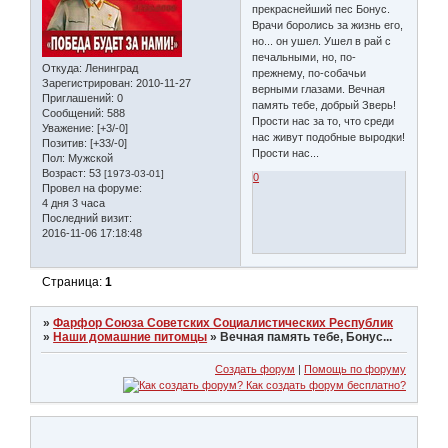
прекраснейший пес Бонус.
Врачи боролись за жизнь его,
но... он ушел. Ушел в рай с
печальными, но, по-
Откуда:
Ленинград
прежнему, по-собачьи
Зарегистрирован
: 2010-11-27
верными глазами. Вечная
Приглашений:
0
память тебе, добрый Зверь!
Сообщений:
588
Прости нас за то, что среди
Уважение:
[+3/-0]
нас живут подобные выродки!
Позитив:
[+33/-0]
Прости нас...
Пол:
Мужской
Возраст:
53
[1973-03-01]
0
Провел на форуме:
4 дня 3 часа
Последний визит:
2016-11-06 17:18:48
Страница:
1
»
Фарфор Союза Советских Социалистических Республик
»
Наши домашние питомцы
»
Вечная память тебе, Бонус...
Создать форум
|
Помощь по форуму