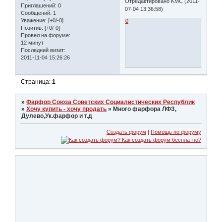
Отредактировано KMC (2011-
Приглашений:
0
07-04 13:36:58)
Сообщений:
1
Уважение:
[+0/-0]
0
Позитив:
[+0/-0]
Провел на форуме:
12 минут
Последний визит:
2011-11-04 15:26:26
Страница:
1
»
Фарфор Союза Советских Социалистических Республик
»
Хочу купить - хочу продать
»
Много фарфора ЛФЗ,
Дулево,Ук.фарфор и т.д
Создать форум
|
Помощь по форуму