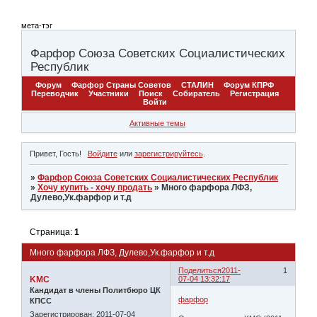
мета-тэг
Фарфор Союза Советских Социалистических
Республик
Форум
Фарфор Страны Советов
СТАЛИН
Форум КПРФ
Переводчик
Участники
Поиск
Собиратель
Регистрация
Войти
Активные темы
Привет, Гость!
Войдите
или
зарегистрируйтесь
.
»
Фарфор Союза Советских Социалистических Республик
»
Хочу купить - хочу продать
»
Много фарфора ЛФЗ,
Дулево,Ук.фарфор и т.д
Страница:
1
Много фарфора ЛФЗ, Дулево,Ук.фарфор и т.д
Поделиться
2011-
1
KMC
07-04 13:32:17
Кандидат в члены Политбюро ЦК
фарфор
КПСС
Зарегистрирован
: 2011-07-04