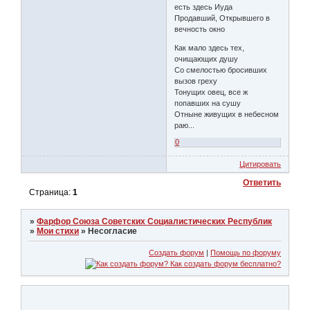
есть здесь Иуда
Продавший, Открывшего в
вечность окно
Как мало здесь тех,
очищающих душу
Со смелостью бросивших
вызов греху
Тонущих овец, все ж
попавших на сушу
Отныне живущих в небесном
раю...
0
Цитировать
Ответить
Страница:
1
»
Фарфор Союза Советских Социалистических Республик
»
Мои стихи
»
Несогласие
Создать форум
|
Помощь по форуму