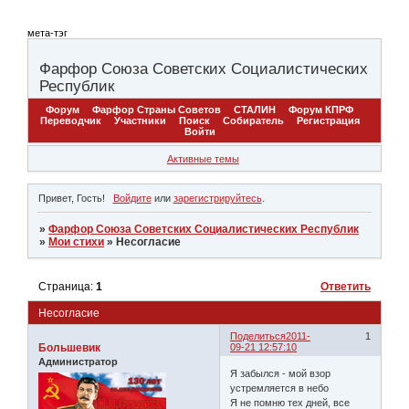
мета-тэг
Фарфор Союза Советских Социалистических
Республик
Форум
Фарфор Страны Советов
СТАЛИН
Форум КПРФ
Переводчик
Участники
Поиск
Собиратель
Регистрация
Войти
Активные темы
Привет, Гость!
Войдите
или
зарегистрируйтесь
.
»
Фарфор Союза Советских Социалистических Республик
»
Мои стихи
»
Несогласие
Страница:
1
Ответить
Несогласие
Поделиться
2011-
1
Большевик
09-21 12:57:10
Администратор
Я забылся - мой взор
устремляется в небо
Я не помню тех дней, все