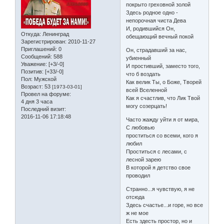
покрыто греховной золой
Здесь родное одно -
непорочная чиста Дева
И, родившийся Он,
Откуда:
Ленинград
обещающий вечный покой
Зарегистрирован
: 2010-11-27
Приглашений:
0
Он, страдавший за нас,
Сообщений:
588
убиенный
Уважение:
[+3/-0]
И простивший, заместо того,
Позитив:
[+33/-0]
что б воздать
Пол:
Мужской
Как велик Ты, о Боже, Творей
Возраст:
53
[1973-03-01]
всей Вселенной
Провел на форуме:
Как я счастлив, что Лик Твой
4 дня 3 часа
могу созерцать!
Последний визит:
2016-11-06 17:18:48
Часто жажду уйти я от мира,
С любовью
проститься со всеми, кого я
любил
Проститься с лесами, с
лесной зарею
В которой я детство свое
проводил
Странно...я чувствую, я не
отсюда
Здесь счастье...и горе, но все
ж не мое
Есть здесть простор, но и