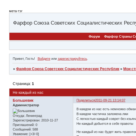
мета-тэг
Фарфор Союза Советских Социалистических Респ
Форум
Фарфор Страны С
Привет, Гость!
Войдите
или
зарегистрируйтесь
.
»
Фарфор Союза Советских Социалистических Республик
»
Мои ст
Страница:
1
Не каждый из нас
Большевик
Поделиться
2011-09-21 13:14:07
Администратор
В каждом из нас есть немножко обма
В каждом частичка заложена лжи
Откуда:
Ленинград
С легкостью каждый соврет без изьян
Зарегистрирован
: 2010-11-27
Не каждый добьется в себе правоты
Приглашений:
0
Сообщений:
588
Не каждый из нас будет жить правото
Уважение:
[+3/-0]