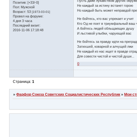
Пусть даже лукавством других окруж
Позитив:
[+33/-0]
Не каждый за истину встанет горою
Пол:
Мужской
Но каждый быть может неправдой пр
Возраст:
53
[1973-03-01]
Провел на форуме:
Не бойтесь, кто вас упрекает и учит
4 дня 3 часа
Кто Од не поет в триумфальный ваш 
Последний визит:
А бойтесь людей обльщающих душу
2016-11-06 17:18:48
И льстивой улыбки, чарующей вас
Не бойтесь за правду идти на прегра
Затихшей, коварной и алчущей лжи
Не каждый из нас ищет в правде отра
Для совести чистой и чистой души...
0
Страница:
1
»
Фарфор Союза Советских Социалистических Республик
»
Мои ст