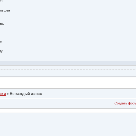
ен
ельщен
час
ды
ду
ихи
»
Не каждый из нас
Создать фор