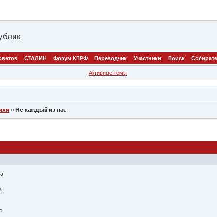
ублик
оветов
СТАЛИН
Форум КПРФ
Переводчик
Участники
Поиск
Собират
Активные темы
ихи
»
Не каждый из нас
на
а
ю