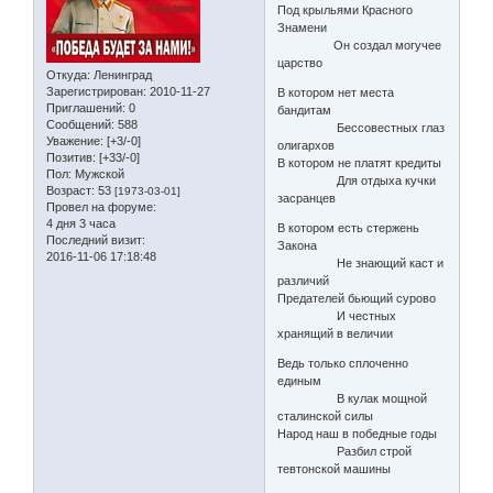
Под крыльями Красного
Знамени
Он создал могучее
царство
Откуда:
Ленинград
Зарегистрирован
: 2010-11-27
В котором нет места
Приглашений:
0
бандитам
Сообщений:
588
Бессовестных глаз
Уважение:
[+3/-0]
олигархов
Позитив:
[+33/-0]
В котором не платят кредиты
Пол:
Мужской
Для отдыха кучки
Возраст:
53
[1973-03-01]
засранцев
Провел на форуме:
4 дня 3 часа
В котором есть стержень
Последний визит:
Закона
2016-11-06 17:18:48
Не знающий каст и
различий
Предателей бьющий сурово
И честных
хранящий в величии
Ведь только сплоченно
единым
В кулак мощной
сталинской силы
Народ наш в победные годы
Разбил строй
тевтонской машины