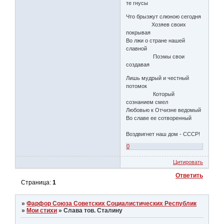
те гнусы
Что брызжут слюною сегодня
Хозяев своих
покрывая
Во лжи о стране нашей
славной
Поэмы свои
создавая
Лишь мудрый и честный
потомок
Который
сознанием смел
Любовью к Отчизне ведомый
Во славе ее сотворенный
Воздвигнет наш дом - СССР!
0
Цитировать
Ответить
Страница:
1
»
Фарфор Союза Советских Социалистических Республик
»
Мои стихи
»
Слава тов. Сталину