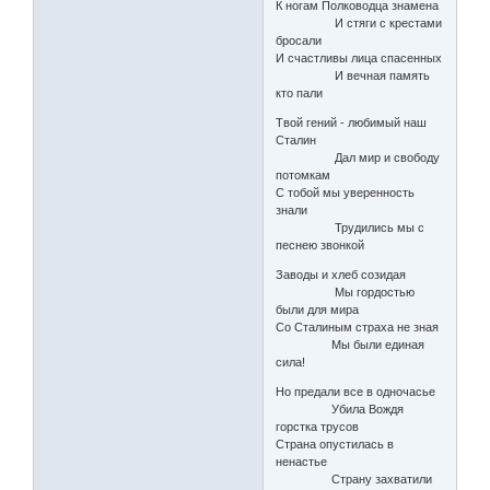
К ногам Полководца знамена
И стяги с крестами
бросали
И счастливы лица спасенных
И вечная память
кто пали
Твой гений - любимый наш
Сталин
Дал мир и свободу
потомкам
С тобой мы уверенность
знали
Трудились мы с
песнею звонкой
Заводы и хлеб созидая
Мы гордостью
были для мира
Со Сталиным страха не зная
Мы были единая
сила!
Но предали все в одночасье
Убила Вождя
горстка трусов
Страна опустилась в
ненастье
Страну захватили