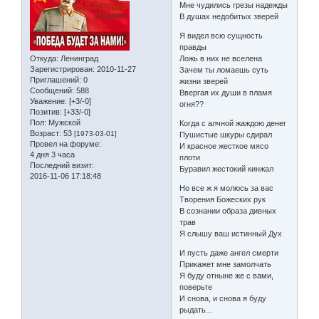
Мне чудились грезы надежды
В душах недобитых зверей
Я видел всю сущность
правды
Откуда:
Ленинград
Ложь в них не вселена
Зарегистрирован
: 2010-11-27
Зачем ты ломаешь суть
Приглашений:
0
жизни зверей
Сообщений:
588
Ввергая их души в пламя
Уважение:
[+3/-0]
огня??
Позитив:
[+33/-0]
Пол:
Мужской
Когда с алчной жаждою денег
Возраст:
53
[1973-03-01]
Пушистые шкуры сдирал
Провел на форуме:
И красное жесткое мясо
4 дня 3 часа
плоти
Последний визит:
Буравил жестокий кинжал
2016-11-06 17:18:48
Но все ж я молюсь за вас
Творения Божеских рук
В сознании образа дивных
трав
Я слышу ваш истинный Дух
И пусть даже ангел смерти
Прикажет мне замолчать
Я буду отныне же с вами,
поверьте
И снова, и снова я буду
рыдать...