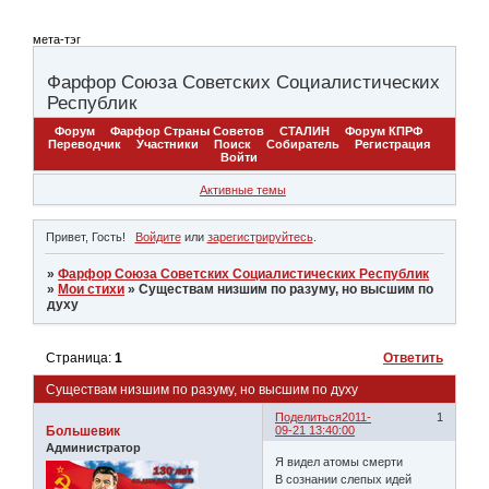
мета-тэг
Фарфор Союза Советских Социалистических
Республик
Форум
Фарфор Страны Советов
СТАЛИН
Форум КПРФ
Переводчик
Участники
Поиск
Собиратель
Регистрация
Войти
Активные темы
Привет, Гость!
Войдите
или
зарегистрируйтесь
.
»
Фарфор Союза Советских Социалистических Республик
»
Мои стихи
»
Существам низшим по разуму, но высшим по
духу
Страница:
1
Ответить
Существам низшим по разуму, но высшим по духу
Поделиться
2011-
1
Большевик
09-21 13:40:00
Администратор
Я видел атомы смерти
В сознании слепых идей