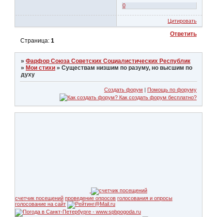
0
Цитировать
Ответить
Страница:
1
»
Фарфор Союза Советских Социалистических Республик
»
Мои стихи
»
Существам низшим по разуму, но высшим по
духу
Создать форум
|
Помощь по форуму
счетчик посещений
проведение опросов
голосования и опросы
голосование на сайт