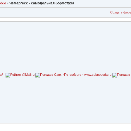
ихи
»
Чемергесс - самодельная бормотуха
Создать фор
айт