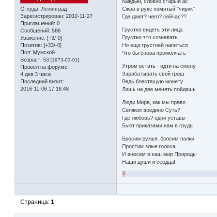
Каждый, словно старый ас
Откуда:
Ленинград
Сжав в руке помятый "чирик"
Зарегистрирован
: 2010-11-27
Где дают? чего? сейчас??
Приглашений:
0
Грустно видеть эти лица
Сообщений:
588
Грустно это сознавать
Уважение:
[+3/-0]
Позитив:
[+33/-0]
Но еще грустней напиться
Пол:
Мужской
Что бы снова промолчать
Возраст:
53
[1973-03-01]
Утром встать - идти на смену
Провел на форуме:
Зарабатывать свой грош
4 дня 3 часа
Последний визит:
Ведь блестящую монету
2016-11-06 17:18:48
Лишь на две менять пойдешь
Люди Мира, как мы право
Свяжем воедино Суть?
Где любовь? одни уставы
Бьют приказами нам в грудь
Бросим ружья, бросим палки
Простим злые голоса
И внесем в наш мир Природы
Наши души и сердца!
0
Страница:
1