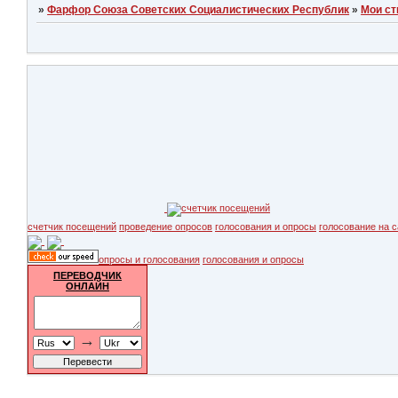
»
Фарфор Союза Советских Социалистических Республик
»
Мои ст
счетчик посещений
проведение опросов
голосования и опросы
голосование на с
опросы и голосования
голосования и опросы
ПЕРЕВОДЧИК
ОНЛАЙН
→