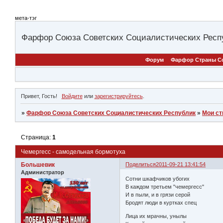
мета-тэг
Фарфор Союза Советских Социалистических Респ
Форум
Фарфор Страны С
Привет, Гость!
Войдите
или
зарегистрируйтесь
.
»
Фарфор Союза Советских Социалистических Республик
»
Мои ст
Страница:
1
Чемергесс - самодельная бормотуха
Большевик
Поделиться
2011-09-21 13:41:54
Администратор
Сотни шкафчиков убогих
В каждом третьем "чемергесс"
И в пыли, и в грязи серой
Бродят люди в куртках спец
Лица их мрачны, унылы