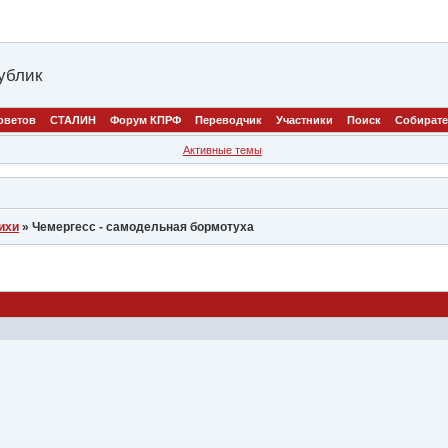
ублик
оветов
СТАЛИН
Форум КПРФ
Переводчик
Участники
Поиск
Собират
Активные темы
ихи
»
Чемергесс - самодельная бормотуха