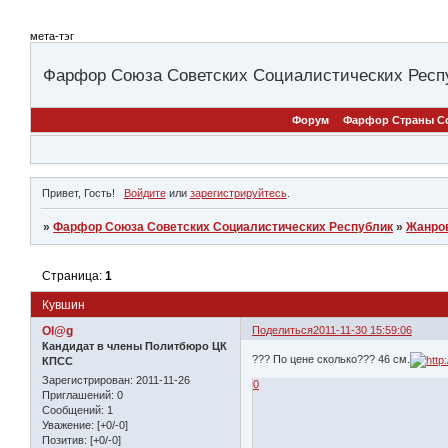
мета-тэг
Фарфор Союза Советских Социалистических Респ
Форум
Фарфор Страны С
Привет, Гость!
Войдите
или
зарегистрируйтесь
.
»
Фарфор Союза Советских Социалистических Республик
»
Жанро
Страница:
1
Кувшин
Ol@g
Поделиться
2011-11-30 15:59:06
Кандидат в члены Политбюро ЦК
??? По цене сколько??? 46 см.
КПСС
Зарегистрирован
: 2011-11-26
0
Приглашений:
0
Сообщений:
1
Уважение:
[+0/-0]
Позитив:
[+0/-0]