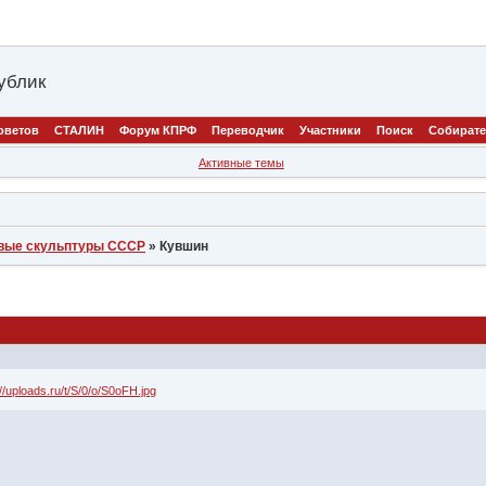
ублик
оветов
СТАЛИН
Форум КПРФ
Переводчик
Участники
Поиск
Собират
Активные темы
вые скульптуры СССР
»
Кувшин