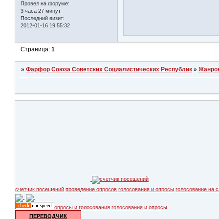
Провел на форуме:
3 часа 27 минут
Последний визит:
2012-01-16 19:55:32
Страница:
1
»
Фарфор Союза Советских Социалистических Республик
»
Жанро
счетчик посещений
проведение опросов
голосования и опросы
голосование на с
опросы и голосования
голосования и опросы
ПЕРЕВОДЧИК