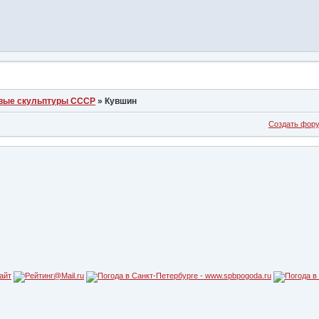
вые скульптуры СССР
»
Кувшин
Создать фор
айт