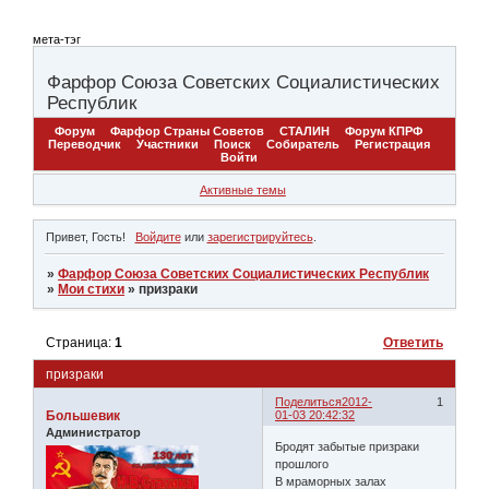
мета-тэг
Фарфор Союза Советских Социалистических
Республик
Форум
Фарфор Страны Советов
СТАЛИН
Форум КПРФ
Переводчик
Участники
Поиск
Собиратель
Регистрация
Войти
Активные темы
Привет, Гость!
Войдите
или
зарегистрируйтесь
.
»
Фарфор Союза Советских Социалистических Республик
»
Мои стихи
»
призраки
Страница:
1
Ответить
призраки
Поделиться
2012-
1
Большевик
01-03 20:42:32
Администратор
Бродят забытые призраки
прошлого
В мраморных залах