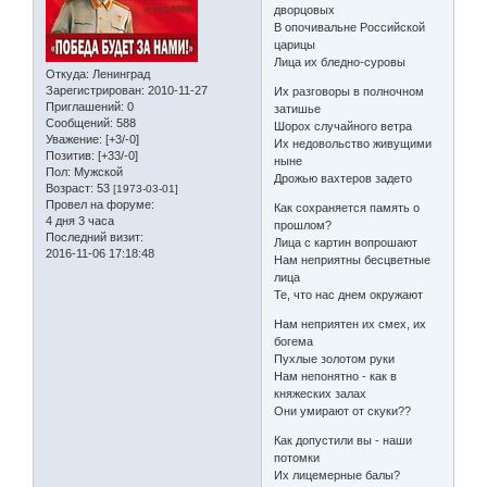
дворцовых
В опочивальне Российской
царицы
Лица их бледно-суровы
Откуда:
Ленинград
Зарегистрирован
: 2010-11-27
Их разговоры в полночном
Приглашений:
0
затишье
Сообщений:
588
Шорох случайного ветра
Уважение:
[+3/-0]
Их недовольство живущими
Позитив:
[+33/-0]
ныне
Пол:
Мужской
Дрожью вахтеров задето
Возраст:
53
[1973-03-01]
Провел на форуме:
Как сохраняется память о
4 дня 3 часа
прошлом?
Последний визит:
Лица с картин вопрошают
2016-11-06 17:18:48
Нам неприятны бесцветные
лица
Те, что нас днем окружают
Нам неприятен их смех, их
богема
Пухлые золотом руки
Нам непонятно - как в
княжеских залах
Они умирают от скуки??
Как допустили вы - наши
потомки
Их лицемерные балы?