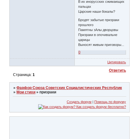
В их инорусских сжимающих
пальцах
Царские наши бокалы?
Бродят забытые призраки
прошлого
Памятны зАлы дворцовы
Призраки в опочивальне
царицы
Выносят живым приговоры...
0
Цитировать
Ответить
Страница:
1
»
Фарфор Союза Советских Социалистических Республик
»
Мои стихи
»
призраки
Создать форум
|
Помощь по форуму