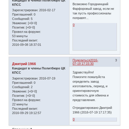
Кандидат в члены Политбюро ЦК
Возможно Городнинцкий
КПСС
Фарфоровый завод, если не
Зарегистрирован
: 2016-02-17
так пусть профессионалы
Приглашений:
0
поправят...
Сообщений:
5
Уважение:
[+0/-0]
0
Позитив:
[+0/-0]
Провел на форуме:
53 минуты
Последний визит:
2016-09-08 18:37:01
Поделиться
2016-
3
Дмитрий 1966
07-19 17:15:30
Кандидат в члены Политбюро ЦК
Здравствуйте!
КПСС
Помогите пожалуйста
Зарегистрирован
: 2016-07-19
определить завод
Приглашений:
0
изготовитель, период, и
Сообщений:
2
ориентировочную
Уважение:
[+0/-0]
стоимость для обмена и
Позитив:
[+0/-0]
Провел на форуме:
представления.
22 минуты
Отредактировано Дмитрий
Последний визит:
1966 (2016-07-19 17:17:35)
2016-09-29 19:12:57
0