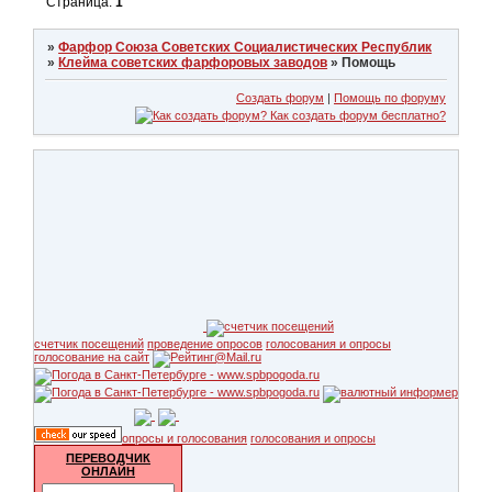
Страница:
1
»
Фарфор Союза Советских Социалистических Республик
»
Клейма советских фарфоровых заводов
»
Помощь
Создать форум
|
Помощь по форуму
счетчик посещений
проведение опросов
голосования и опросы
голосование на сайт
опросы и голосования
голосования и опросы
ПЕРЕВОДЧИК
ОНЛАЙН