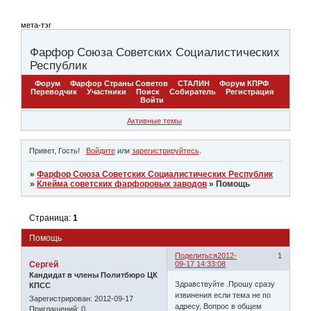
мета-тэг
Фарфор Союза Советских Социалистических
Республик
Форум
Фарфор Страны Советов
СТАЛИН
Форум КПРФ
Переводчик
Участники
Поиск
Собиратель
Регистрация
Войти
Активные темы
Привет, Гость!
Войдите
или
зарегистрируйтесь
.
»
Фарфор Союза Советских Социалистических Республик
»
Клейма советских фарфоровых заводов
»
Помощь
Страница:
1
Помощь
Поделиться
2012-
1
Сергей
09-17 14:33:08
Кандидат в члены Политбюро ЦК
Здравствуйте .Прошу сразу
КПСС
извинения если тема не по
Зарегистрирован
: 2012-09-17
адресу, Вопрос в общем
Приглашений:
0