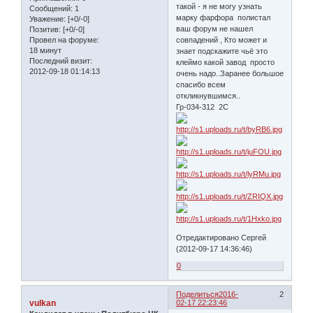
такой - я не могу узнать
Сообщений:
1
марку фарфора полистал
Уважение:
[+0/-0]
ваш форум не нашел
Позитив:
[+0/-0]
Провел на форуме:
совпадений , Кто может и
18 минут
знает подскажите чьё это
Последний визит:
клеймо какой завод просто
2012-09-18 01:14:13
очень надо..Заранее большое
спасибо всем
откликнувшимся..
Гр-034-312 2С
Отредактировано Сергей
(2012-09-17 14:36:46)
0
Поделиться
2016-
2
vulkan
02-17 22:23:46