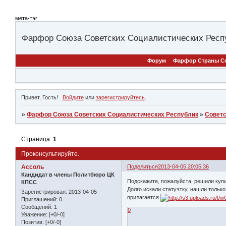
мета-тэг
Фарфор Союза Советских Социалистических Респ
Форум
Фарфор Страны С
Привет, Гость!
Войдите
или
зарегистрируйтесь
.
»
Фарфор Союза Советских Социалистических Республик
»
Совет
Страница:
1
Проконсультируйте.
Ассоль
Поделиться
2013-04-05 20:05:36
Кандидат в члены Политбюро ЦК
Подскажите, пожалуйста, решили купи
КПСС
Долго искали статуэтку, нашли только
Зарегистрирован
: 2013-04-05
прилагается.
Приглашений:
0
Сообщений:
1
0
Уважение:
[+0/-0]
Позитив:
[+0/-0]