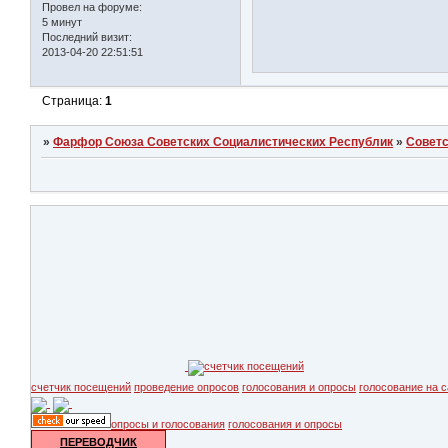
Провел на форуме:
5 минут
Последний визит:
2013-04-20 22:51:51
Страница:
1
»
Фарфор Союза Советских Социалистических Республик
»
Совет
счетчик посещений
проведение опросов
голосования и опросы
голосование на с
опросы и голосования
голосования и опросы
ПЕРЕВОДЧИК