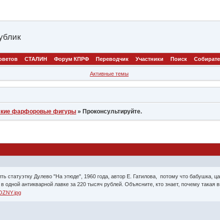
ублик
оветов
СТАЛИН
Форум КПРФ
Переводчик
Участники
Поиск
Собират
Активные темы
ские фарфоровые фигуры
»
Проконсультируйте.
ть статуэтку Дулево "На этюде", 1960 года, автор Е. Гатилова, потому что бабушка, ц
 в одной антикварной лавке за 220 тысяч рублей. Объясните, кто знает, почему такая 