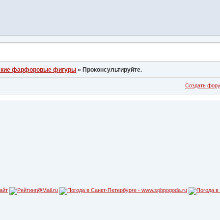
ские фарфоровые фигуры
»
Проконсультируйте.
Создать фор
айт