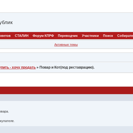
ублик
оветов
СТАЛИН
Форум КПРФ
Переводчик
Участники
Поиск
Собират
Активные темы
упить - хочу продать
»
Повар и Кот(под реставрацию).
овара.
купателе.