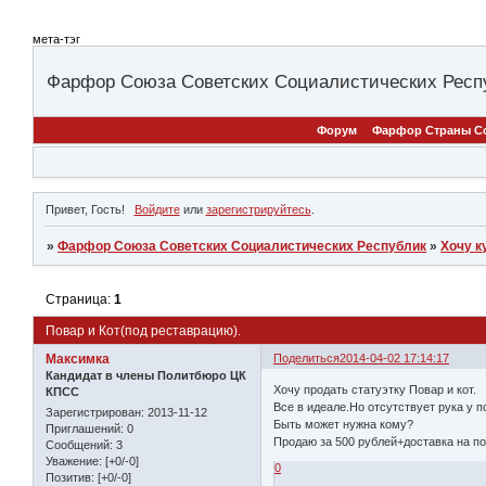
мета-тэг
Фарфор Союза Советских Социалистических Респ
Форум
Фарфор Страны С
Привет, Гость!
Войдите
или
зарегистрируйтесь
.
»
Фарфор Союза Советских Социалистических Республик
»
Хочу к
Страница:
1
Повар и Кот(под реставрацию).
Максимка
Поделиться
2014-04-02 17:14:17
Кандидат в члены Политбюро ЦК
Хочу продать статуэтку Повар и кот.
КПСС
Все в идеале.Но отсутствует рука у п
Зарегистрирован
: 2013-11-12
Быть может нужна кому?
Приглашений:
0
Продаю за 500 рублей+доставка на по
Сообщений:
3
Уважение:
[+0/-0]
0
Позитив:
[+0/-0]