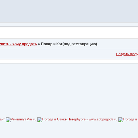
упить - хочу продать
»
Повар и Кот(под реставрацию).
Создать фор
айт