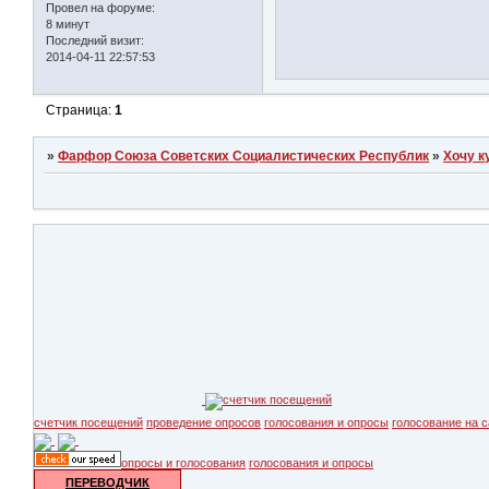
Провел на форуме:
8 минут
Последний визит:
2014-04-11 22:57:53
Страница:
1
»
Фарфор Союза Советских Социалистических Республик
»
Хочу к
счетчик посещений
проведение опросов
голосования и опросы
голосование на с
опросы и голосования
голосования и опросы
ПЕРЕВОДЧИК