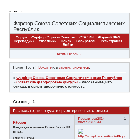
мета-тэг
Фарфор Союза Советских Социалистических
Республик
Форум
Фарфор Страны Советов
СТАЛИН
Форум КПРФ
Переводчик
Участники
Поиск
Собиратель
Регистрация
Войти
Активные темы
Привет, Гость!
Войдите
или
зарегистрируйтесь
.
»
Фарфор Союза Советских Социалистических Республик
»
Советские фарфоровые фигуры
»
Расскажите, что
откуда, и ориентировочную стоимость
Страница:
1
Расскажите, что откуда, и ориентировочную стоимость
Поделиться
2014-
1
Fitogen
08-27 20:53:44
Кандидат в члены Политбюро ЦК
КПСС
Откуда:
Тула