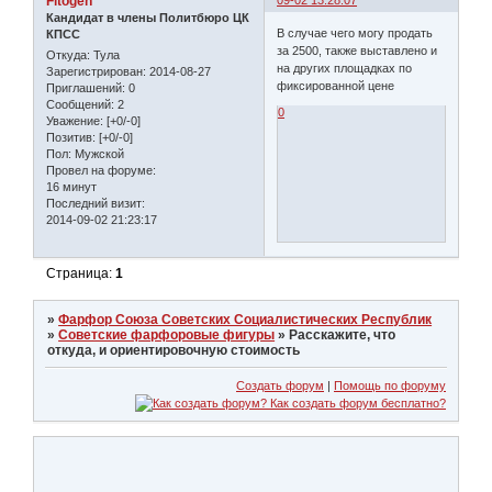
Fitogen
09-02 13:28:07
Кандидат в члены Политбюро ЦК
В случае чего могу продать
КПСС
за 2500, также выставлено и
Откуда:
Тула
на других площадках по
Зарегистрирован
: 2014-08-27
фиксированной цене
Приглашений:
0
Сообщений:
2
0
Уважение:
[+0/-0]
Позитив:
[+0/-0]
Пол:
Мужской
Провел на форуме:
16 минут
Последний визит:
2014-09-02 21:23:17
Страница:
1
»
Фарфор Союза Советских Социалистических Республик
»
Советские фарфоровые фигуры
»
Расскажите, что
откуда, и ориентировочную стоимость
Создать форум
|
Помощь по форуму