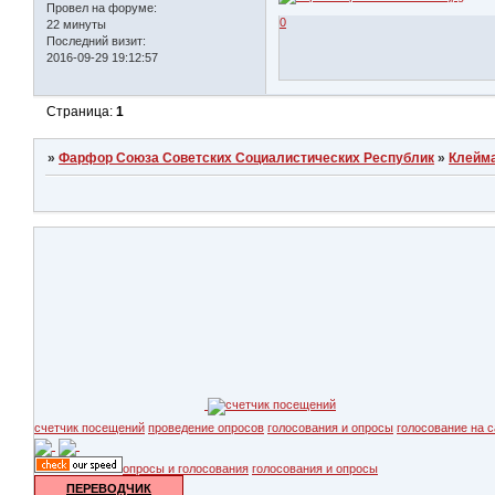
Провел на форуме:
0
22 минуты
Последний визит:
2016-09-29 19:12:57
Страница:
1
»
Фарфор Союза Советских Социалистических Республик
»
Клейм
счетчик посещений
проведение опросов
голосования и опросы
голосование на с
опросы и голосования
голосования и опросы
ПЕРЕВОДЧИК