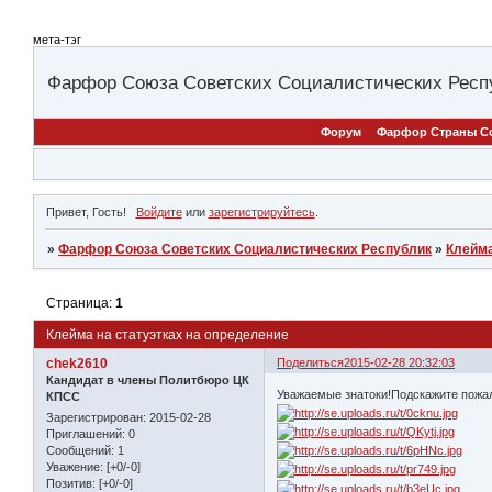
мета-тэг
Фарфор Союза Советских Социалистических Респ
Форум
Фарфор Страны С
Привет, Гость!
Войдите
или
зарегистрируйтесь
.
»
Фарфор Союза Советских Социалистических Республик
»
Клейм
Страница:
1
Клейма на статуэтках на определение
chek2610
Поделиться
2015-02-28 20:32:03
Кандидат в члены Политбюро ЦК
Уважаемые знатоки!Подскажите пожал
КПСС
Зарегистрирован
: 2015-02-28
Приглашений:
0
Сообщений:
1
Уважение:
[+0/-0]
Позитив:
[+0/-0]