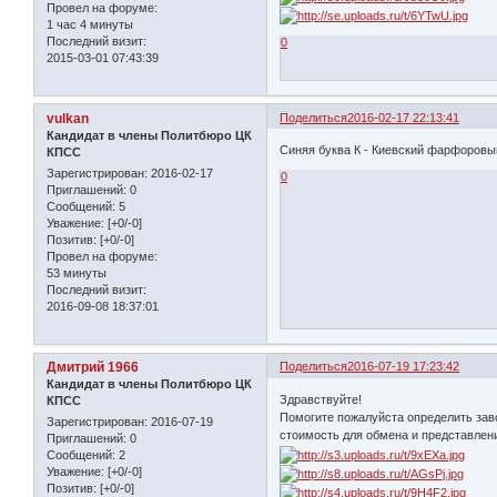
Провел на форуме:
1 час 4 минуты
Последний визит:
0
2015-03-01 07:43:39
vulkan
Поделиться
2016-02-17 22:13:41
Кандидат в члены Политбюро ЦК
Синяя буква К - Киевский фарфоровый
КПСС
Зарегистрирован
: 2016-02-17
0
Приглашений:
0
Сообщений:
5
Уважение:
[+0/-0]
Позитив:
[+0/-0]
Провел на форуме:
53 минуты
Последний визит:
2016-09-08 18:37:01
Дмитрий 1966
Поделиться
2016-07-19 17:23:42
Кандидат в члены Политбюро ЦК
Здравствуйте!
КПСС
Помогите пожалуйста определить заво
Зарегистрирован
: 2016-07-19
стоимость для обмена и представлен
Приглашений:
0
Сообщений:
2
Уважение:
[+0/-0]
Позитив:
[+0/-0]