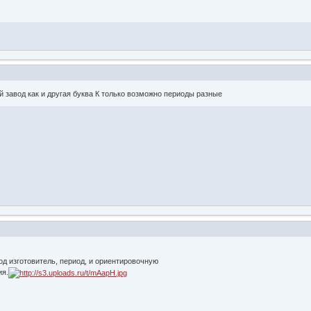
 завод как и другая буква К только возможно периоды разные
д изготовитель, период, и ориентировочную
ия.