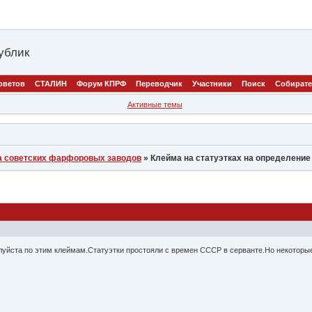
ублик
оветов
СТАЛИН
Форум КПРФ
Переводчик
Участники
Поиск
Собират
Активные темы
а советских фарфоровых заводов
»
Клейма на статуэтках на определение
уйста по этим клеймам.Статуэтки простояли с времен СССР в серванте.Но некоторые