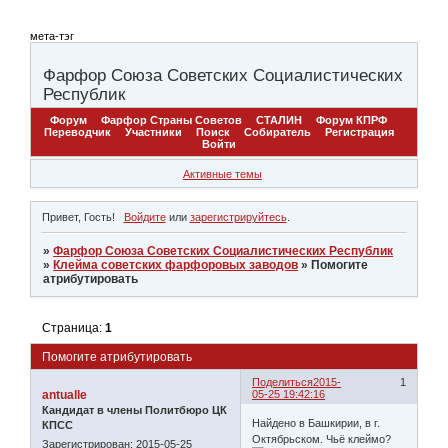
мета-тэг
Фарфор Союза Советских Социалистических
Республик
Форум
Фарфор Страны Советов
СТАЛИН
Форум КПРФ
Переводчик
Участники
Поиск
Собиратель
Регистрация
Войти
Активные темы
Привет, Гость!
Войдите
или
зарегистрируйтесь
.
»
Фарфор Союза Советских Социалистических Республик
»
Клейма советских фарфоровых заводов
»
Помогите
атрибутировать
Страница:
1
Помогите атрибутировать
Поделиться
2015-
1
antualle
05-25 19:42:16
Кандидат в члены Политбюро ЦК
Найдено в Башкирии, в г.
КПСС
Октябрьском. Чьё клеймо?
Зарегистрирован
: 2015-05-25