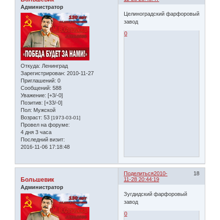
Администратор
Целиноградский фарфоровый
завод
0
Откуда:
Ленинград
Зарегистрирован
: 2010-11-27
Приглашений:
0
Сообщений:
588
Уважение:
[+3/-0]
Позитив:
[+33/-0]
Пол:
Мужской
Возраст:
53
[1973-03-01]
Провел на форуме:
4 дня 3 часа
Последний визит:
2016-11-06 17:18:48
Поделиться
2010-
18
Большевик
11-28 20:44:19
Администратор
Зугдидский фарфоровый
завод
0