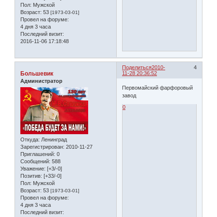
Пол:
Мужской
Возраст:
53
[1973-03-01]
Провел на форуме:
4 дня 3 часа
Последний визит:
2016-11-06 17:18:48
Поделиться
2010-
4
Большевик
11-28 20:36:52
Администратор
Первомайский фарфоровый
завод
0
Откуда:
Ленинград
Зарегистрирован
: 2010-11-27
Приглашений:
0
Сообщений:
588
Уважение:
[+3/-0]
Позитив:
[+33/-0]
Пол:
Мужской
Возраст:
53
[1973-03-01]
Провел на форуме:
4 дня 3 часа
Последний визит: