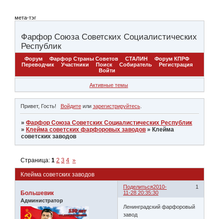
мета-тэг
Фарфор Союза Советских Социалистических
Республик
Форум
Фарфор Страны Советов
СТАЛИН
Форум КПРФ
Переводчик
Участники
Поиск
Собиратель
Регистрация
Войти
Активные темы
Привет, Гость!
Войдите
или
зарегистрируйтесь
.
»
Фарфор Союза Советских Социалистических Республик
»
Клейма советских фарфоровых заводов
»
Клейма
советских заводов
Страница:
1
2
3
4
»
Клейма советских заводов
Поделиться
2010-
1
Большевик
11-28 20:35:30
Администратор
Ленинградский фарфоровый
завод