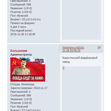
Приглашений:
0
Сообщений:
588
Уважение:
[+3/-0]
Позитив:
[+33/-0]
Пол:
Мужской
Возраст:
53
[1973-03-01]
Провел на форуме:
4 дня 3 часа
Последний визит:
2016-11-06 17:18:48
Поделиться
2010-
20
Большевик
11-28 20:45:15
Администратор
Коростенский фарфоровый
завод
0
Откуда:
Ленинград
Зарегистрирован
: 2010-11-27
Приглашений:
0
Сообщений:
588
Уважение:
[+3/-0]
Позитив:
[+33/-0]
Пол:
Мужской
Возраст:
53
[1973-03-01]