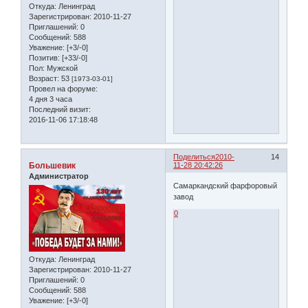
Откуда:
Ленинград
Зарегистрирован
: 2010-11-27
Приглашений:
0
Сообщений:
588
Уважение:
[+3/-0]
Позитив:
[+33/-0]
Пол:
Мужской
Возраст:
53
[1973-03-01]
Провел на форуме:
4 дня 3 часа
Последний визит:
2016-11-06 17:18:48
Поделиться
2010-
14
Большевик
11-28 20:42:26
Администратор
Самаркандский фарфоровый
завод
0
Откуда:
Ленинград
Зарегистрирован
: 2010-11-27
Приглашений:
0
Сообщений:
588
Уважение:
[+3/-0]