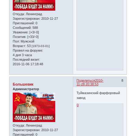
Откуда:
Ленинград
Зарегистрирован
: 2010-11-27
Приглашений:
0
Сообщений:
588
Уважение:
[+3/-0]
Позитив:
[+33/-0]
Пол:
Мужской
Возраст:
53
[1973-03-01]
Провел на форуме:
4 дня 3 часа
Последний визит:
2016-11-06 17:18:48
Поделиться
2010-
8
Большевик
11-28 20:38:53
Администратор
Туймазинский фарфоровый
завод
0
Откуда:
Ленинград
Зарегистрирован
: 2010-11-27
Приглашений:
0