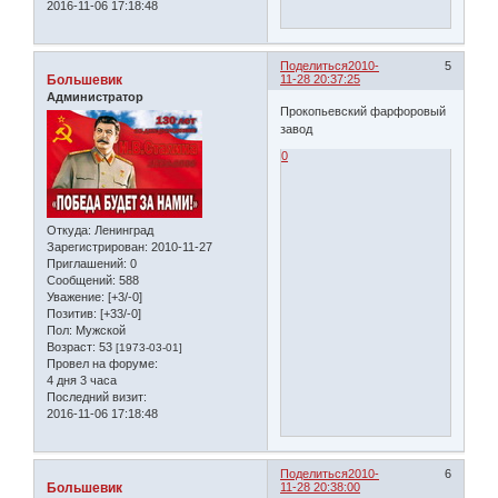
2016-11-06 17:18:48
Поделиться
2010-
5
Большевик
11-28 20:37:25
Администратор
Прокопьевский фарфоровый
завод
0
Откуда:
Ленинград
Зарегистрирован
: 2010-11-27
Приглашений:
0
Сообщений:
588
Уважение:
[+3/-0]
Позитив:
[+33/-0]
Пол:
Мужской
Возраст:
53
[1973-03-01]
Провел на форуме:
4 дня 3 часа
Последний визит:
2016-11-06 17:18:48
Поделиться
2010-
6
Большевик
11-28 20:38:00