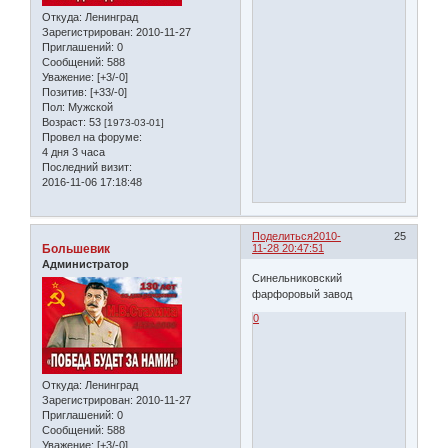
Откуда:
Ленинград
Зарегистрирован
: 2010-11-27
Приглашений:
0
Сообщений:
588
Уважение:
[+3/-0]
Позитив:
[+33/-0]
Пол:
Мужской
Возраст:
53
[1973-03-01]
Провел на форуме:
4 дня 3 часа
Последний визит:
2016-11-06 17:18:48
Поделиться
2010-
25
Большевик
11-28 20:47:51
Администратор
Синельниковский
фарфоровый завод
0
Откуда:
Ленинград
Зарегистрирован
: 2010-11-27
Приглашений:
0
Сообщений:
588
Уважение:
[+3/-0]