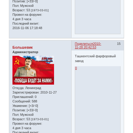
Позитив:
[+33/-0]
Пол:
Мужской
Возраст:
53
[1973-03-01]
Провел на форуме:
4 дня 3 часа
Последний визит:
2016-11-06 17:18:48
Поделиться
2010-
15
Большевик
11-28 20:42:53
Администратор
Ташкентский фарфоровый
завод
0
Откуда:
Ленинград
Зарегистрирован
: 2010-11-27
Приглашений:
0
Сообщений:
588
Уважение:
[+3/-0]
Позитив:
[+33/-0]
Пол:
Мужской
Возраст:
53
[1973-03-01]
Провел на форуме:
4 дня 3 часа
Последний визит: