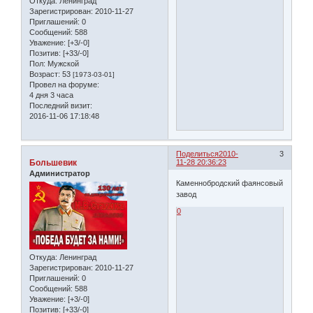
Откуда:
Ленинград
Зарегистрирован
: 2010-11-27
Приглашений:
0
Сообщений:
588
Уважение:
[+3/-0]
Позитив:
[+33/-0]
Пол:
Мужской
Возраст:
53
[1973-03-01]
Провел на форуме:
4 дня 3 часа
Последний визит:
2016-11-06 17:18:48
Поделиться
2010-
3
Большевик
11-28 20:36:23
Администратор
Каменнобродский фаянсовый
завод
0
Откуда:
Ленинград
Зарегистрирован
: 2010-11-27
Приглашений:
0
Сообщений:
588
Уважение:
[+3/-0]
Позитив:
[+33/-0]