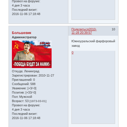
Провел на форуме:
4 дня 3 часа
Последний визит:
2016-11-06 17:18:48
Поделиться
2010-
10
Большевик
11-28 20:39:57
Администратор
Южноуральский фарфоровый
завод
0
Откуда:
Ленинград
Зарегистрирован
: 2010-11-27
Приглашений:
0
Сообщений:
588
Уважение:
[+3/-0]
Позитив:
[+33/-0]
Пол:
Мужской
Возраст:
53
[1973-03-01]
Провел на форуме:
4 дня 3 часа
Последний визит:
2016-11-06 17:18:48