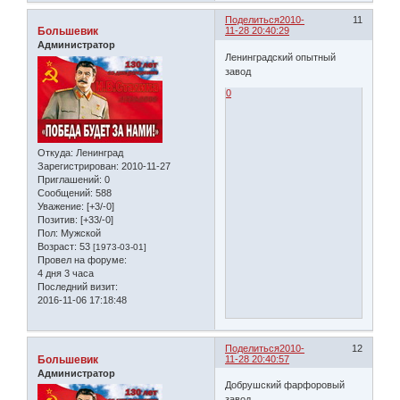
Поделиться
2010-
11
Большевик
11-28 20:40:29
Администратор
Ленинградский опытный
завод
0
Откуда:
Ленинград
Зарегистрирован
: 2010-11-27
Приглашений:
0
Сообщений:
588
Уважение:
[+3/-0]
Позитив:
[+33/-0]
Пол:
Мужской
Возраст:
53
[1973-03-01]
Провел на форуме:
4 дня 3 часа
Последний визит:
2016-11-06 17:18:48
Поделиться
2010-
12
Большевик
11-28 20:40:57
Администратор
Добрушский фарфоровый
завод