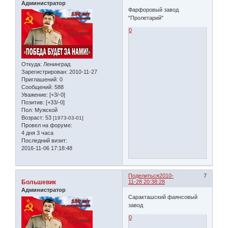
Администратор
Фарфоровый завод
"Пролетарий"
0
Откуда:
Ленинград
Зарегистрирован
: 2010-11-27
Приглашений:
0
Сообщений:
588
Уважение:
[+3/-0]
Позитив:
[+33/-0]
Пол:
Мужской
Возраст:
53
[1973-03-01]
Провел на форуме:
4 дня 3 часа
Последний визит:
2016-11-06 17:18:48
Поделиться
2010-
7
Большевик
11-28 20:38:28
Администратор
Саракташский фаянсовый
завод
0