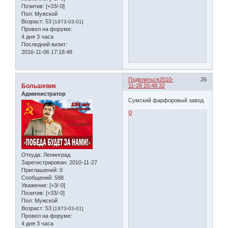
Позитив:
[+33/-0]
Пол:
Мужской
Возраст:
53
[1973-03-01]
Провел на форуме:
4 дня 3 часа
Последний визит:
2016-11-06 17:18:48
Поделиться
2010-
26
Большевик
11-28 20:48:32
Администратор
Сумский фарфоровый завод
0
Откуда:
Ленинград
Зарегистрирован
: 2010-11-27
Приглашений:
0
Сообщений:
588
Уважение:
[+3/-0]
Позитив:
[+33/-0]
Пол:
Мужской
Возраст:
53
[1973-03-01]
Провел на форуме:
4 дня 3 часа