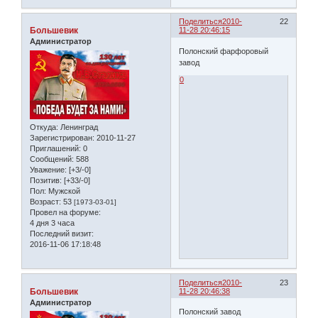
Поделиться
2010-
22
Большевик
11-28 20:46:15
Администратор
Полонский фарфоровый
завод
0
Откуда:
Ленинград
Зарегистрирован
: 2010-11-27
Приглашений:
0
Сообщений:
588
Уважение:
[+3/-0]
Позитив:
[+33/-0]
Пол:
Мужской
Возраст:
53
[1973-03-01]
Провел на форуме:
4 дня 3 часа
Последний визит:
2016-11-06 17:18:48
Поделиться
2010-
23
Большевик
11-28 20:46:38
Администратор
Полонский завод