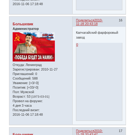
2016-11-06 17:18:48
Поделиться
2010-
16
Большевик
11-28 20:43:18
Администратор
Капчагайский фарфоровый
завод
0
Откуда:
Ленинград
Зарегистрирован
: 2010-11-27
Приглашений:
0
Сообщений:
588
Уважение:
[+3/-0]
Позитив:
[+33/-0]
Пол:
Мужской
Возраст:
53
[1973-03-01]
Провел на форуме:
4 дня 3 часа
Последний визит:
2016-11-06 17:18:48
Поделиться
2010-
17
Большевик
11-28 20:43:47