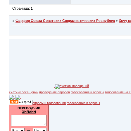
Страница:
1
»
Фарфор Союза Советских Социалистических Республик
»
Хочу к
счетчик посещений
проведение опросов
голосования и опросы
голосование на с
опросы и голосования
голосования и опросы
ПЕРЕВОДЧИК
ОНЛАЙН
→