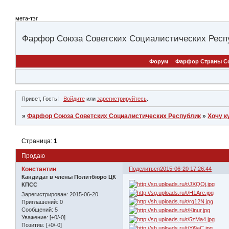
мета-тэг
Фарфор Союза Советских Социалистических Респ
Форум
Фарфор Страны С
Привет, Гость!
Войдите
или
зарегистрируйтесь
.
»
Фарфор Союза Советских Социалистических Республик
»
Хочу к
Страница:
1
Продаю
Константин
Поделиться
2015-06-20 17:26:44
Кандидат в члены Политбюро ЦК
КПСС
Зарегистрирован
: 2015-06-20
Приглашений:
0
Сообщений:
5
Уважение:
[+0/-0]
Позитив:
[+0/-0]