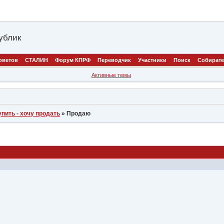
ублик
оветов
СТАЛИН
Форум КПРФ
Переводчик
Участники
Поиск
Собират
Активные темы
упить - хочу продать
»
Продаю