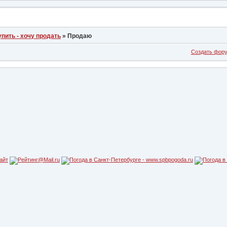
упить - хочу продать
»
Продаю
Создать фор
айт