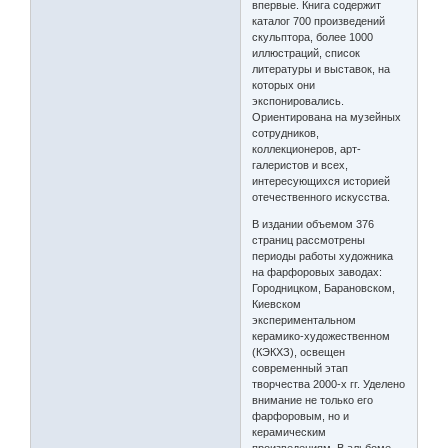
впервые. Книга содержит
каталог 700 произведений
скульптора, более 1000
иллюстраций, список
литературы и выставок, на
которых они
экспонировались.
Ориентирована на музейных
сотрудников,
коллекционеров, арт-
галеристов и всех,
интересующихся историей
отечественного искусства.
В издании объемом 376
страниц рассмотрены
периоды работы художника
на фарфоровых заводах:
Городницком, Барановском,
Киевском
экспериментальном
керамико-художественном
(КЭКХЗ), освещен
современный этап
творчества 2000-х гг. Уделено
внимание не только его
фарфоровым, но и
керамическим