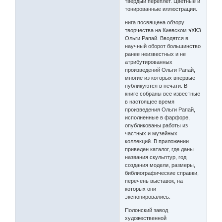
твердый переплет. Цветные и
тонированные иллюстрации.
нига посвящена обзору
творчества на Киевском эХКЗ
Ольги Рапай. Вводятся в
научный оборот большинство
ранее неизвестных и не
атрибутированных
произведений Ольги Рапай,
многие из которых впервые
публикуются в печати. В
книге собраны все известные
в настоящее время
произведения Ольги Рапай,
исполненные в фарфоре,
опубликованы работы из
частных и музейных
коллекций. В приложении
приведен каталог, где даны
названия скульптур, год
создания модели, размеры,
библиографические справки,
перечень выставок, на
которых они
экспонировались.
Полонский завод
художественной