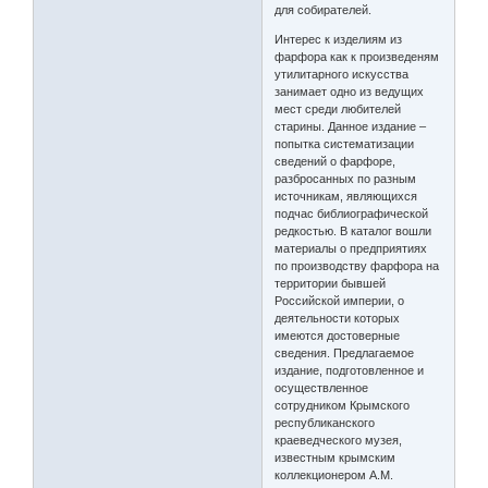
для собирателей.
Интерес к изделиям из
фарфора как к произведеням
утилитарного искусства
занимает одно из ведущих
мест среди любителей
старины. Данное издание –
попытка систематизации
сведений о фарфоре,
разбросанных по разным
источникам, являющихся
подчас библиографической
редкостью. В каталог вошли
материалы о предприятиях
по производству фарфора на
территории бывшей
Российской империи, о
деятельности которых
имеются достоверные
сведения. Предлагаемое
издание, подготовленное и
осуществленное
сотрудником Крымского
республиканского
краеведческого музея,
известным крымским
коллекционером А.М.