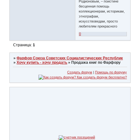
Родионовым, – поистине
бесценная помощь
коллекционерам, историкам,
этнографам,
искусствоведам, просто
любителям прекрасного
0
Страница:
1
»
Фарфор Союза Советских Социалистических Республик
»
Хочу купить - хочу продать
»
Продажа книг по Фарфору
Создать форум
|
Помощь по форуму