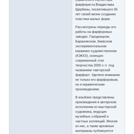
фарфориста Владислава
Щербины, посвятившего 65
лет своей жизни созданию
пластики малых форм.
Рассмотрены периоды его
работы на фарфоровых
заводах: Городницком,
Барановском, Киевском
экспериментальном
керамико-художественном
(КЭКХЗ), освещен
современный этап
творчества 2000-х гг. под
названием «авторский
фарфор». Уделено внимание
не только его фарфоровым,
но и керамическим
произведениям.
В альбоме представлены
произведения в авторском
исполнении из мастерской
художника, ведущих
музейных собраний и
частных коллекций. Многие
из них, а также архивные
материалы публикуются