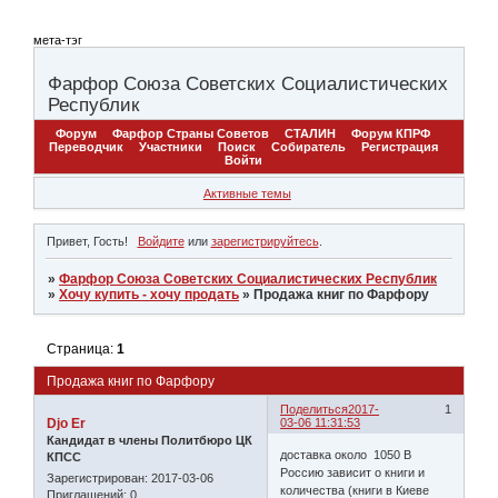
мета-тэг
Фарфор Союза Советских Социалистических
Республик
Форум
Фарфор Страны Советов
СТАЛИН
Форум КПРФ
Переводчик
Участники
Поиск
Собиратель
Регистрация
Войти
Активные темы
Привет, Гость!
Войдите
или
зарегистрируйтесь
.
»
Фарфор Союза Советских Социалистических Республик
»
Хочу купить - хочу продать
»
Продажа книг по Фарфору
Страница:
1
Продажа книг по Фарфору
Поделиться
2017-
1
Djo Er
03-06 11:31:53
Кандидат в члены Политбюро ЦК
доставка около 1050 В
КПСС
Россию зависит о книги и
Зарегистрирован
: 2017-03-06
количества (книги в Киеве
Приглашений:
0