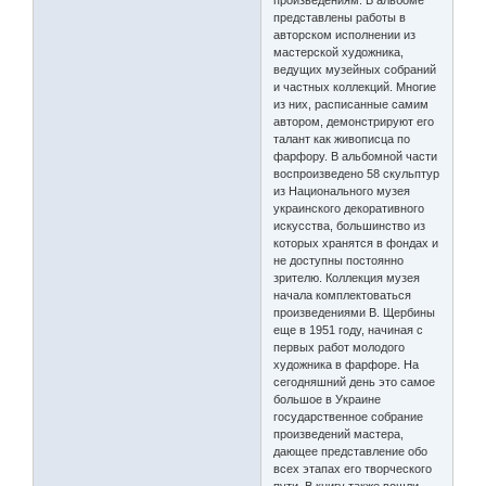
произведениям. В альбоме
представлены работы в
авторском исполнении из
мастерской художника,
ведущих музейных собраний
и частных коллекций. Многие
из них, расписанные самим
автором, демонстрируют его
талант как живописца по
фарфору. В альбомной части
воспроизведено 58 скульптур
из Национального музея
украинского декоративного
искусства, большинство из
которых хранятся в фондах и
не доступны постоянно
зрителю. Коллекция музея
начала комплектоваться
произведениями В. Щербины
еще в 1951 году, начиная с
первых работ молодого
художника в фарфоре. На
сегодняшний день это самое
большое в Украине
государственное собрание
произведений мастера,
дающее представление обо
всех этапах его творческого