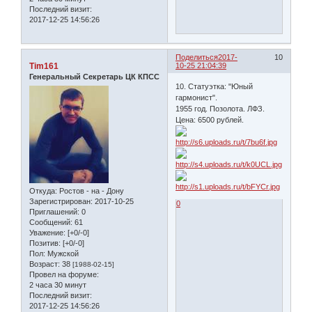
Последний визит:
2017-12-25 14:56:26
Поделиться
2017-
10
Tim161
10-25 21:04:39
Генеральный Секретарь ЦК КПСС
10. Статуэтка: "Юный
гармонист".
1955 год. Позолота. ЛФЗ.
Цена: 6500 рублей.
Откуда:
Ростов - на - Дону
Зарегистрирован
: 2017-10-25
0
Приглашений:
0
Сообщений:
61
Уважение:
[+0/-0]
Позитив:
[+0/-0]
Пол:
Мужской
Возраст:
38
[1988-02-15]
Провел на форуме:
2 часа 30 минут
Последний визит:
2017-12-25 14:56:26