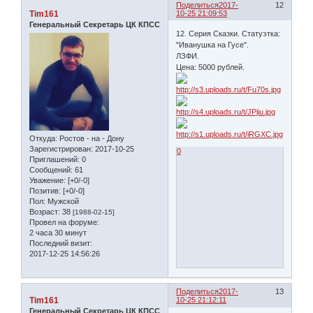
Поделиться
2017-
12
Tim161
10-25 21:09:53
Генеральный Секретарь ЦК КПСС
12. Серия Сказки. Статуэтка:
"Иванушка на Гусе".
ЛЗФИ.
Цена: 5000 рублей.
Откуда:
Ростов - на - Дону
Зарегистрирован
: 2017-10-25
0
Приглашений:
0
Сообщений:
61
Уважение:
[+0/-0]
Позитив:
[+0/-0]
Пол:
Мужской
Возраст:
38
[1988-02-15]
Провел на форуме:
2 часа 30 минут
Последний визит:
2017-12-25 14:56:26
Поделиться
2017-
13
Tim161
10-25 21:12:11
Генеральный Секретарь ЦК КПСС