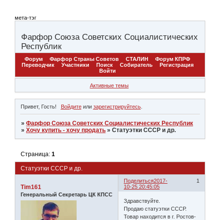
мета-тэг
Фарфор Союза Советских Социалистических
Республик
Форум
Фарфор Страны Советов
СТАЛИН
Форум КПРФ
Переводчик
Участники
Поиск
Собиратель
Регистрация
Войти
Активные темы
Привет, Гость!
Войдите
или
зарегистрируйтесь
.
»
Фарфор Союза Советских Социалистических Республик
»
Хочу купить - хочу продать
»
Статуэтки СССР и др.
Страница:
1
Статуэтки СССР и др.
Поделиться
2017-
1
Tim161
10-25 20:45:05
Генеральный Секретарь ЦК КПСС
Здравствуйте.
Продаю статуэтки СССР.
Товар находится в г. Ростов-