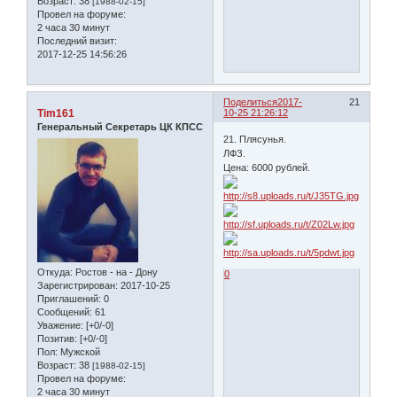
Возраст:
38
[1988-02-15]
Провел на форуме:
2 часа 30 минут
Последний визит:
2017-12-25 14:56:26
Поделиться
2017-
21
Tim161
10-25 21:26:12
Генеральный Секретарь ЦК КПСС
21. Плясунья.
ЛФЗ.
Цена: 6000 рублей.
Откуда:
Ростов - на - Дону
0
Зарегистрирован
: 2017-10-25
Приглашений:
0
Сообщений:
61
Уважение:
[+0/-0]
Позитив:
[+0/-0]
Пол:
Мужской
Возраст:
38
[1988-02-15]
Провел на форуме:
2 часа 30 минут