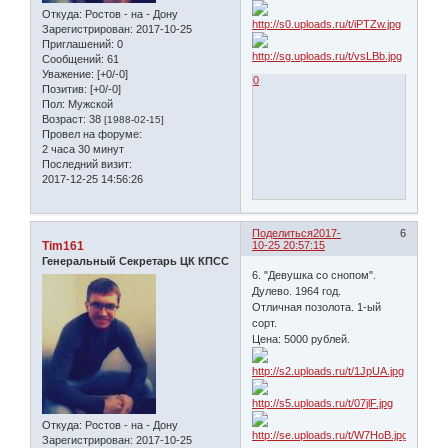
Откуда:
Ростов - на - Дону
Зарегистрирован
: 2017-10-25
Приглашений:
0
Сообщений:
61
Уважение:
[+0/-0]
0
Позитив:
[+0/-0]
Пол:
Мужской
Возраст:
38
[1988-02-15]
Провел на форуме:
2 часа 30 минут
Последний визит:
2017-12-25 14:56:26
Поделиться
2017-
6
Tim161
10-25 20:57:15
Генеральный Секретарь ЦК КПСС
6. "Девушка со снопом".
Дулево. 1964 год.
Отличная позолота. 1-ый
сорт.
Цена: 5000 рублей.
Откуда:
Ростов - на - Дону
Зарегистрирован
: 2017-10-25