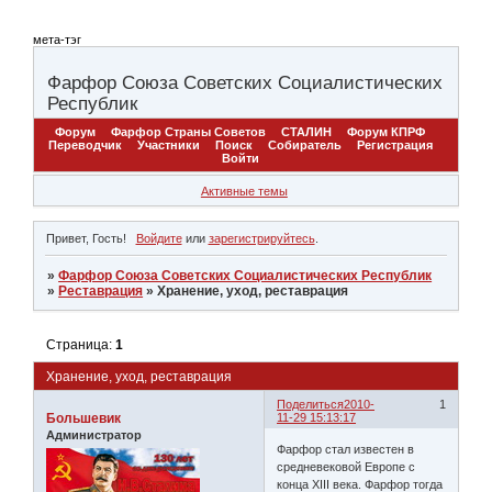
мета-тэг
Фарфор Союза Советских Социалистических
Республик
Форум
Фарфор Страны Советов
СТАЛИН
Форум КПРФ
Переводчик
Участники
Поиск
Собиратель
Регистрация
Войти
Активные темы
Привет, Гость!
Войдите
или
зарегистрируйтесь
.
»
Фарфор Союза Советских Социалистических Республик
»
Реставрация
»
Хранение, уход, реставрация
Страница:
1
Хранение, уход, реставрация
Поделиться
2010-
1
Большевик
11-29 15:13:17
Администратор
Фарфор стал известен в
средневековой Европе с
конца XIII века. Фарфор тогда