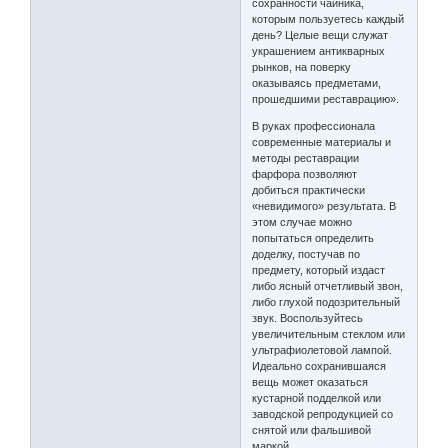
сохранности чайника,
которым пользуетесь каждый
день? Целые вещи служат
украшением антикварных
рынков, на поверку
оказываясь предметами,
прошедшими реставрацию».
В руках профессионала
современные материалы и
методы реставрации
фарфора позволяют
добиться практически
«невидимого» результата. В
этом случае можно
попытаться определить
доделку, постучав по
предмету, который издаст
либо ясный отчетливый звон,
либо глухой подозрительный
звук. Воспользуйтесь
увеличительным стеклом или
ультрафиолетовой лампой.
Идеально сохранившаяся
вещь может оказаться
кустарной подделкой или
заводской репродукцией со
снятой или фальшивой
маркой.