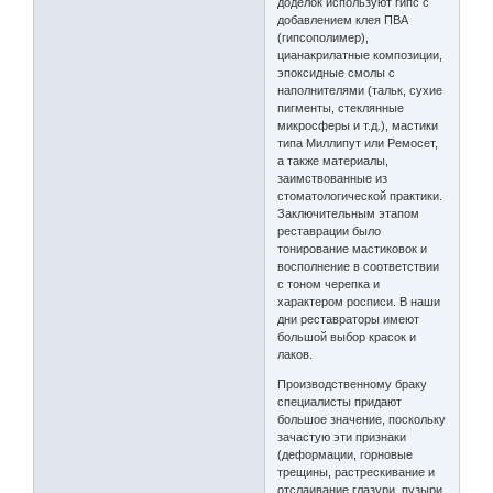
доделок используют гипс с
добавлением клея ПВА
(гипсополимер),
цианакрилатные композиции,
эпоксидные смолы с
наполнителями (тальк, сухие
пигменты, стеклянные
микросферы и т.д.), мастики
типа Миллипут или Ремосет,
а также материалы,
заимствованные из
стоматологической практики.
Заключительным этапом
реставрации было
тонирование мастиковок и
восполнение в соответствии
с тоном черепка и
характером росписи. В наши
дни реставраторы имеют
большой выбор красок и
лаков.
Производственному браку
специалисты придают
большое значение, поскольку
зачастую эти признаки
(деформации, горновые
трещины, растрескивание и
отслаивание глазури, пузыри,