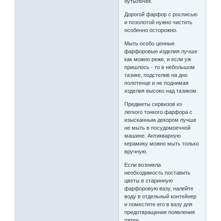
бутылочек.
Дорогой фарфор с росписью
и позолотой нужно чистить
особенно осторожно.
Мыть особо ценные
фарфоровые изделия лучше
как можно реже, и если уж
пришлось - то в небольшом
тазике, подстелив на дно
полотенце и не поднимая
изделия высоко над тазиком.
Предметы сервизов из
легкого тонкого фарфора с
изысканным декором лучше
не мыть в посудомоечной
машине. Антикварную
керамику можно мыть только
вручную.
Если возникла
необходимость поставить
цветы в старинную
фарфоровую вазу, налейте
воду в отдельный контейнер
и поместите его в вазу для
предотвращения появления
пятен.