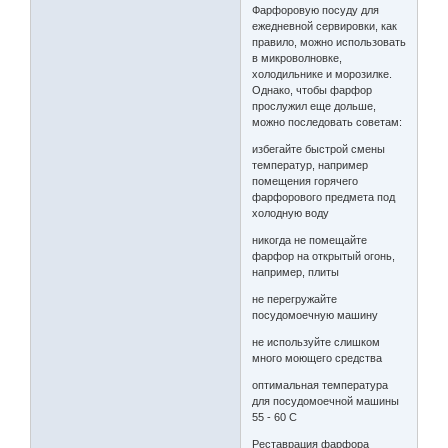
Фарфоровую посуду для
ежедневной сервировки, как
правило, можно использовать
в микроволновке,
холодильнике и морозилке.
Однако, чтобы фарфор
прослужил еще дольше,
можно последовать советам:
избегайте быстрой смены
температур, например
помещения горячего
фарфорового предмета под
холодную воду
никогда не помещайте
фарфор на открытый огонь,
например, плиты
не перегружайте
посудомоечную машину
не используйте слишком
много моющего средства
оптимальная температура
для посудомоечной машины
55 - 60 С
Реставрация фарфора