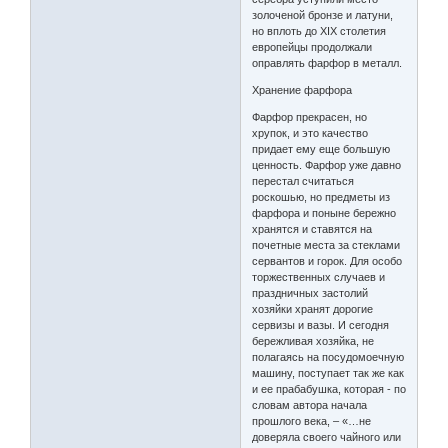
золоченой бронзе и латуни,
но вплоть до XIX столетия
европейцы продолжали
оправлять фарфор в металл.
Хранение фарфора
Фарфор прекрасен, но
хрупок, и это качество
придает ему еще большую
ценность. Фарфор уже давно
перестал считаться
роскошью, но предметы из
фарфора и поныне бережно
хранятся и ставятся на
почетные места за стеклами
сервантов и горок. Для особо
торжественных случаев и
праздничных застолий
хозяйки хранят дорогие
сервизы и вазы. И сегодня
бережливая хозяйка, не
полагаясь на посудомоечную
машину, поступает так же как
и ее прабабушка, которая - по
словам автора начала
прошлого века, – «…не
доверяла своего чайного или