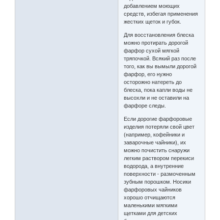
добавлением моющих
средств, избегая применения
жестких щеток и губок.
Для восстановления блеска
можно протирать дорогой
фарфор сухой мягкой
тряпочкой. Всякий раз после
того, как вы вымыли дорогой
фарфор, его нужно
осторожно натереть до
блеска, пока капли воды не
высохли и не оставили на
фарфоре следы.
Если дорогие фарфоровые
изделия потеряли свой цвет
(например, кофейники и
заварочные чайники), их
можно почистить снаружи
легким раствором перекиси
водорода, а внутренние
поверхности - размоченным
зубным порошком. Носики
фарфоровых чайников
хорошо отчищаются
маленькими мягкими
щетками для детских