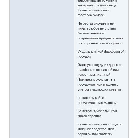
заворачивайте осколки в
материал или полотенце,
лучше использовать
газетную бумагу.
Не реставрируйте и не
чините любое не сильно
беспокоящее вас
повреждение предмета, пока
вы не решите его продавать.
Уход за элитной фарфоровой
посудой
Элитную посуду из дорогого
фарфора с позолотой или
покрытием платиной
Норитаке можно мыть в
посудомоечной машине с
учетом следующих советов:
не перегружайте
посудомоечную машину
не используйте слишком
много порошка
лучше использовать жидкое
моющее средство, чем
порошок или таблетки