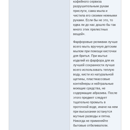
кофейного сервиза
разрушительным рукам
прислуги, сама мыла и
чистила его своими нежными
руками. Если бы не это, то
едва ли до нас дошло бы так
много этих прелестных
вещей».
Фарфоровые реликвии лучше
всего мыть вручную детским
мылом при помощи кисточки
для бритья. При мытье
изделий из фарфора для их
лучшей сохранности лучше
всего использовать теплую
воду, кисти из натуральной
щетины, пластмассовые
контейнеры и нейтральные
моющие средства, не
содержащие абразива. После
этого предмет следует
тщательно промыть в
проточной воде, иначе на нем
при высыхании останутся
мутные разводы и пятна.
Никогда не применяйте
бытовые отбеливатели.