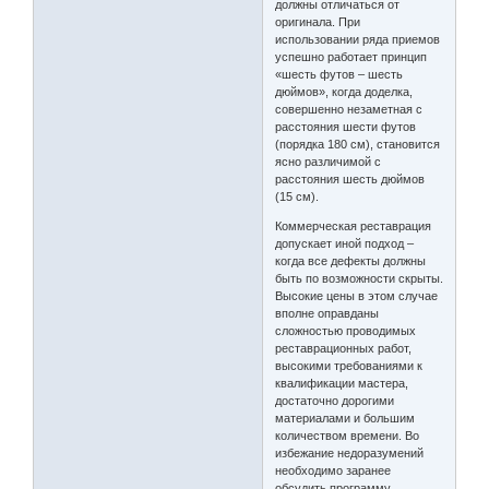
должны отличаться от
оригинала. При
использовании ряда приемов
успешно работает принцип
«шесть футов – шесть
дюймов», когда доделка,
совершенно незаметная с
расстояния шести футов
(порядка 180 см), становится
ясно различимой с
расстояния шесть дюймов
(15 см).
Коммерческая реставрация
допускает иной подход –
когда все дефекты должны
быть по возможности скрыты.
Высокие цены в этом случае
вполне оправданы
сложностью проводимых
реставрационных работ,
высокими требованиями к
квалификации мастера,
достаточно дорогими
материалами и большим
количеством времени. Во
избежание недоразумений
необходимо заранее
обсудить программу