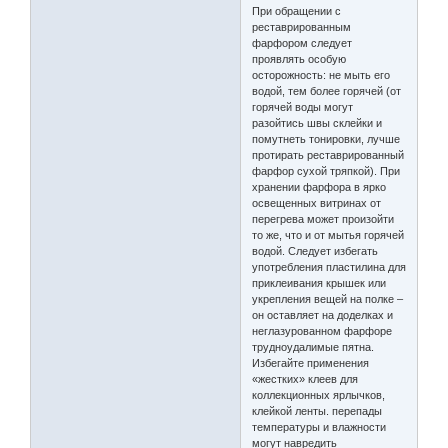
При обращении с
реставрированным
фарфором следует
проявлять особую
осторожность: не мыть его
водой, тем более горячей (от
горячей воды могут
разойтись швы склейки и
помутнеть тонировки, лучше
протирать реставрированный
фарфор сухой тряпкой). При
хранении фарфора в ярко
освещенных витринах от
перегрева может произойти
то же, что и от мытья горячей
водой. Следует избегать
употребления пластилина для
приклеивания крышек или
укрепления вещей на полке –
он оставляет на доделках и
неглазурованном фарфоре
трудноудалимые пятна.
Избегайте применения
«жестких» клеев для
коллекционных ярлычков,
клейкой ленты. перепады
температуры и влажности
могут навредить