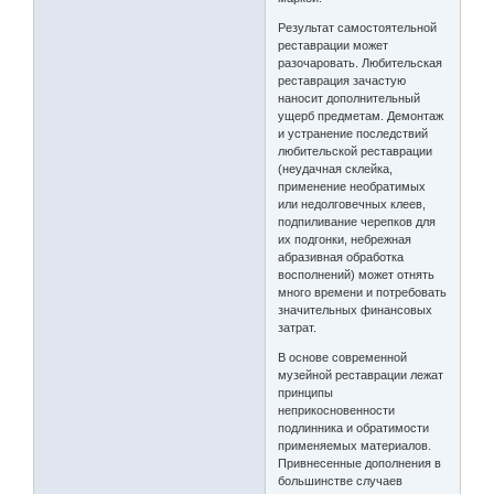
Результат самостоятельной
реставрации может
разочаровать. Любительская
реставрация зачастую
наносит дополнительный
ущерб предметам. Демонтаж
и устранение последствий
любительской реставрации
(неудачная склейка,
применение необратимых
или недолговечных клеев,
подпиливание черепков для
их подгонки, небрежная
абразивная обработка
восполнений) может отнять
много времени и потребовать
значительных финансовых
затрат.
В основе современной
музейной реставрации лежат
принципы
неприкосновенности
подлинника и обратимости
применяемых материалов.
Привнесенные дополнения в
большинстве случаев