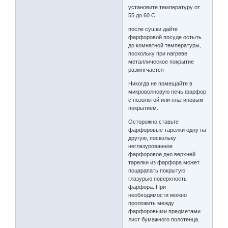
установите температуру от
55 до 60 С
после сушки дайте
фарфоровой посуде остыть
до комнатной температуры,
поскольку при нагреве
металлическое покрытие
размягчается
Никогда не помещайте в
микроволновую печь фарфор
с позолотой или платиновым
покрытием.
Осторожно ставьте
фарфоровые тарелки одну на
другую, поскольку
неглазурованное
фарфоровое дно верхней
тарелки из фарфора может
поцарапать покрытую
глазурью поверхность
фарфора. При
необходимости можно
проложить между
фарфоровыми предметами
лист бумажного полотенца.