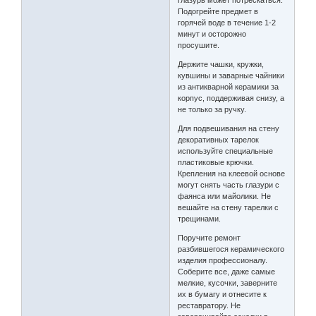
глазурь может потрескаться.
Подогрейте предмет в
горячей воде в течение 1-2
минут и осторожно
просушите.
Держите чашки, кружки,
кувшины и заварные чайники
из антикварной керамики за
корпус, поддерживая снизу, а
не только за ручку.
Для подвешивания на стену
декоративных тарелок
используйте специальные
пластиковые крючки.
Крепления на клеевой основе
могут снять часть глазури с
фаянса или майолики. Не
вешайте на стену тарелки с
трещинами.
Поручите ремонт
разбившегося керамического
изделия профессионалу.
Соберите все, даже самые
мелкие, кусочки, заверните
их в бумагу и отнесите к
реставратору. Не