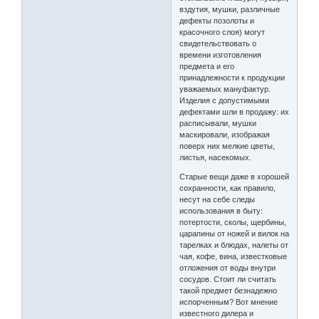
вздутия, мушки, различные
дефекты позолоты и
красочного слоя) могут
свидетельствовать о
времени изготовления
предмета и его
принадлежности к продукции
уважаемых мануфактур.
Изделия с допустимыми
дефектами шли в продажу: их
расписывали, мушки
маскировали, изображая
поверх них мелкие цветы,
листья, насекомых.
Старые вещи даже в хорошей
сохранности, как правило,
несут на себе следы
использования в быту:
потертости, сколы, щербины,
царапины от ножей и вилок на
тарелках и блюдах, налеты от
чая, кофе, вина, известковые
отложения от воды внутри
сосудов. Стоит ли считать
такой предмет безнадежно
испорченным? Вот мнение
известного дилера и