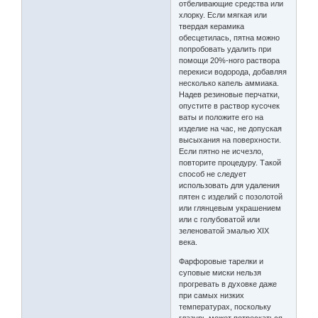
отбеливающие средства или
хлорку. Если мягкая или
твердая керамика
обесцетилась, пятна можно
попробовать удалить при
помощи 20%-ного раствора
перекиси водорода, добавляя
несколько капель аммиака.
Надев резиновые перчатки,
опустите в раствор кусочек
ваты и положите его на
изделие на час, не допуская
высыхания на поверхности.
Если пятно не исчезло,
повторите процедуру. Такой
способ не следует
использовать для удаления
пятен с изделий с позолотой
или глянцевым украшением
или с голубоватой или
зеленоватой эмалью XIX
века.
Фарфоровые тарелки и
суповые миски нельзя
прогревать в духовке даже
при самых низких
температурах, поскольку