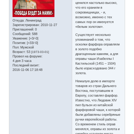
ценился настолько высоко,
что его хранили в
сокровищницах, - и,
возможно, именно с тех
Откуда:
Ленинград
самых пор он именуется
Зарегистрирован
: 2010-11-27
«белым золотом».
Приглашений:
0
Сообщений:
588
Существует несколько
Уважение:
[+3/-0]
упоминаний о том, что
Позитив:
[+33/-0]
осколки фарфора оправляли
Пол:
Мужской
в золото подобно
Возраст:
53
[1973-03-01]
драгоценным камням, а для
Провел на форуме:
оправы чаши Изабеллы I
4 дня 3 часа
Кастильской (1451 – 1504)
Последний визит:
было израсходовано 344 г
2016-11-06 17:18:48
золота.
Немалую долю в импорте
товаров из стран Дальнего
Востока, поступавшем в
Европу, составлял фарфор.
Известно, что Людовик XIV
пил бульон из китайской
фарфоровой чаши, к которой
были добавлены серебряные
ручки европейской работы.
Со временем стиль оправ
менялся, оправы из золота и
серебра уступили место