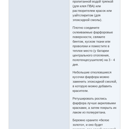
пропитанной водой тряпкой
(для клея ПВА) или
растворителем красок или
уайтспиритом (для
эпоксидной смолы).
Плотно соедините
склеиваемые фарфоровые
поверхности, свяжите
бинтом, куском ткани или
проволоки и поместите в
теплое место (у батареи
центрального отопления,
полотенцесушителя) на 3 - 4
дня.
Небольшие отколовшиеся
кусочки фарфора можно
заменить эпоксидной смолой,
в которую можно добавить
красители.
Ретушировать роспись
фарфора лучше акриловыми
красками, а затем покрыть их
лаком из полиуретана.
Бережно храните «белое
золото», и оно будет