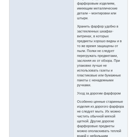
фарфоровым изделиям,
имеющим металлические
детали – монтировки или
штыри.
Хранить фарфор удобно в
застекленных шкафах-
витринах, в которых
предметы хорошо видны и в
то же время защищены от
пыли. Полки не следует
перегружать предметами,
заслоняя их от обзора. При
упаковке лучше не
использовать газеты и
пластиковые или бумажные
пакеты с ненадежными
ручками.
Уход за дорогим фарфором
Особенно ценные старинные
изделия из дорогого фарфора
не следует мыть. Их можно
чистить обычной мягкой
щеткой. Другие дорогие
фарфоровые предметы
можно ополаскивать теплой
водой с небольшим