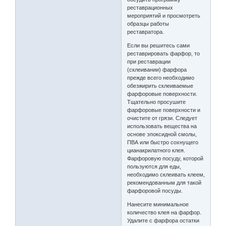
реставрационных
мероприятий и просмотреть
образцы работы
реставратора.
Если вы решитесь сами
реставрировать фарфор, то
при реставрации
(склеивании) фарфора
прежде всего необходимо
обезжирить склеиваемые
фарфоровые поверхности.
Тщательно просушите
фарфоровые поверхности и
очистите от грязи. Следует
использовать вещества на
основе эпоксидной смолы,
ПВА или быстро сохнущего
цианакрилатного клея.
Фарфоровую посуду, которой
пользуются для еды,
необходимо склеивать клеем,
рекомендованным для такой
фарфоровой посуды.
Нанесите минимальное
количество клея на фарфор.
Удалите с фарфора остатки