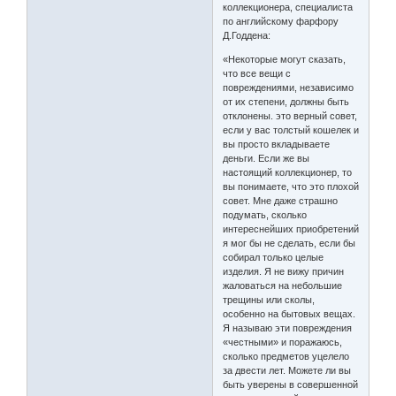
коллекционера, специалиста
по английскому фарфору
Д.Годдена:
«Некоторые могут сказать,
что все вещи с
повреждениями, независимо
от их степени, должны быть
отклонены. это верный совет,
если у вас толстый кошелек и
вы просто вкладываете
деньги. Если же вы
настоящий коллекционер, то
вы понимаете, что это плохой
совет. Мне даже страшно
подумать, сколько
интереснейших приобретений
я мог бы не сделать, если бы
собирал только целые
изделия. Я не вижу причин
жаловаться на небольшие
трещины или сколы,
особенно на бытовых вещах.
Я называю эти повреждения
«честными» и поражаюсь,
сколько предметов уцелело
за двести лет. Можете ли вы
быть уверены в совершенной