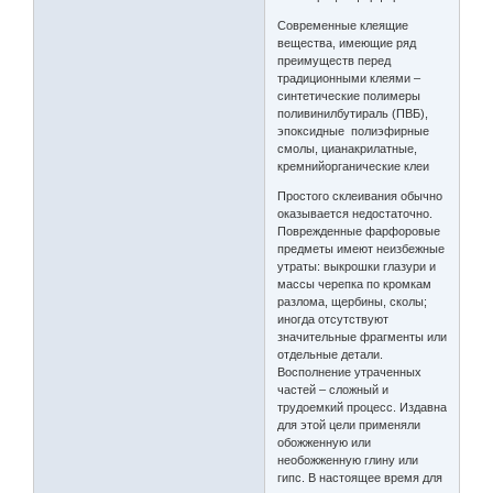
Современные клеящие
вещества, имеющие ряд
преимуществ перед
традиционными клеями –
синтетические полимеры
поливинилбутираль (ПВБ),
эпоксидные полиэфирные
смолы, цианакрилатные,
кремнийорганические клеи
Простого склеивания обычно
оказывается недостаточно.
Поврежденные фарфоровые
предметы имеют неизбежные
утраты: выкрошки глазури и
массы черепка по кромкам
разлома, щербины, сколы;
иногда отсутствуют
значительные фрагменты или
отдельные детали.
Восполнение утраченных
частей – сложный и
трудоемкий процесс. Издавна
для этой цели применяли
обожженную или
необожженную глину или
гипс. В настоящее время для