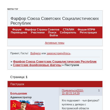
мета-тэг
Фарфор Союза Советских Социалистических
Республик
Форум
Фарфор Страны Советов
СТАЛИН
Форум КПРФ
Переводчик
Участники
Поиск
Собиратель
Регистрация
Войти
Активные темы
Привет, Гость!
Войдите
или
зарегистрируйтесь
.
»
Фарфор Союза Советских Социалистических Республик
»
Советские фарфоровые фигуры
»
Пастушок
Страница:
1
Пастушок
Поделиться
2010-
1
Большевик
11-30 21:14:29
Администратор
Кто подскажет - чья фигурка?
куплена у дилера с
Костромской области