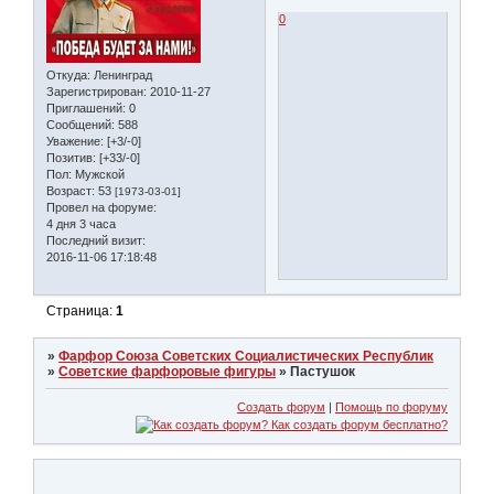
0
Откуда:
Ленинград
Зарегистрирован
: 2010-11-27
Приглашений:
0
Сообщений:
588
Уважение:
[+3/-0]
Позитив:
[+33/-0]
Пол:
Мужской
Возраст:
53
[1973-03-01]
Провел на форуме:
4 дня 3 часа
Последний визит:
2016-11-06 17:18:48
Страница:
1
»
Фарфор Союза Советских Социалистических Республик
»
Советские фарфоровые фигуры
»
Пастушок
Создать форум
|
Помощь по форуму