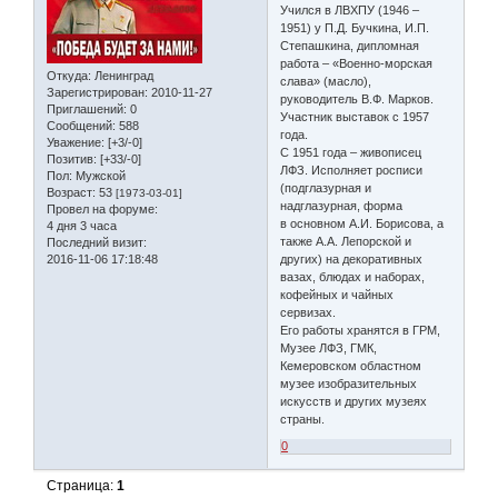
Учился в ЛВХПУ (1946 –
1951) у П.Д. Бучкина, И.П.
Степашкина, дипломная
работа – «Военно-морская
Откуда:
Ленинград
слава» (масло),
Зарегистрирован
: 2010-11-27
руководитель В.Ф. Марков.
Приглашений:
0
Участник выставок с 1957
Сообщений:
588
года.
Уважение:
[+3/-0]
С 1951 года – живописец
Позитив:
[+33/-0]
ЛФЗ. Исполняет росписи
Пол:
Мужской
(подглазурная и
Возраст:
53
[1973-03-01]
надглазурная, форма
Провел на форуме:
в основном А.И. Борисова, а
4 дня 3 часа
также А.А. Лепорской и
Последний визит:
2016-11-06 17:18:48
других) на декоративных
вазах, блюдах и наборах,
кофейных и чайных
сервизах.
Его работы хранятся в ГРМ,
Музее ЛФЗ, ГМК,
Кемеровском областном
музее изобразительных
искусств и других музеях
страны.
0
Страница:
1