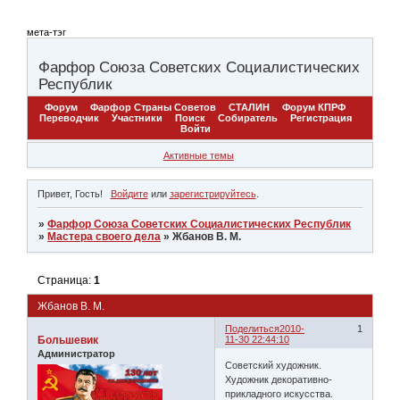
мета-тэг
Фарфор Союза Советских Социалистических
Республик
Форум
Фарфор Страны Советов
СТАЛИН
Форум КПРФ
Переводчик
Участники
Поиск
Собиратель
Регистрация
Войти
Активные темы
Привет, Гость!
Войдите
или
зарегистрируйтесь
.
»
Фарфор Союза Советских Социалистических Республик
»
Мастера своего дела
»
Жбанов В. М.
Страница:
1
Жбанов В. М.
Поделиться
2010-
1
Большевик
11-30 22:44:10
Администратор
Советский художник.
Художник декоративно-
прикладного искусства.