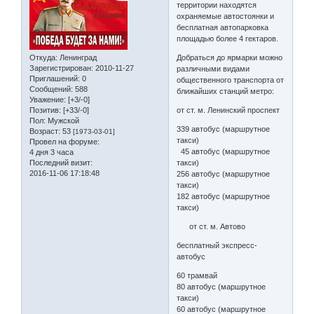
территории находятся
охраняемые автостоянки и
бесплатная автопарковка
площадью более 4 гектаров.
Откуда:
Ленинград
Добраться до ярмарки можно
Зарегистрирован
: 2010-11-27
различными видами
Приглашений:
0
общественного транспорта от
Сообщений:
588
ближайших станций метро:
Уважение:
[+3/-0]
Позитив:
[+33/-0]
от ст. м. Ленинский проспект
Пол:
Мужской
339 автобус (маршрутное
Возраст:
53
[1973-03-01]
такси)
Провел на форуме:
45 автобус (маршрутное
4 дня 3 часа
Последний визит:
такси)
2016-11-06 17:18:48
256 автобус (маршрутное
такси)
182 автобус (маршрутное
такси)
от ст. м. Автово
бесплатный экспресс-
автобус
60 трамвай
80 автобус (маршрутное
такси)
60 автобус (маршрутное