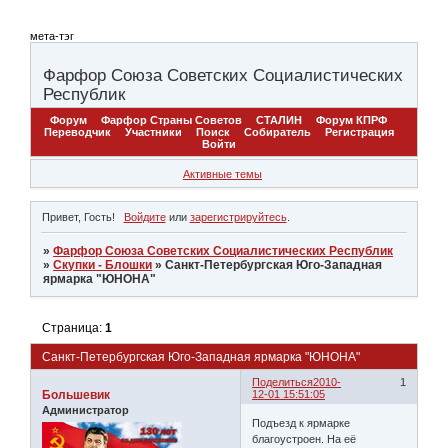
мета-тэг
Фарфор Союза Советских Социалистических
Республик
Форум
Фарфор Страны Советов
СТАЛИН
Форум КПРФ
Переводчик
Участники
Поиск
Собиратель
Регистрация
Войти
Активные темы
Привет, Гость!
Войдите
или
зарегистрируйтесь
.
»
Фарфор Союза Советских Социалистических Республик
»
Скупки - Блошки
»
Санкт-Петербургская Юго-Западная
ярмарка "ЮНОНА"
Страница:
1
Санкт-Петербургская Юго-Западная ярмарка "ЮНОНА"
Поделиться
2010-
1
Большевик
12-01 15:51:05
Администратор
Подъезд к ярмарке
благоустроен. На её