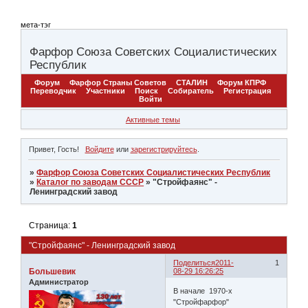
мета-тэг
Фарфор Союза Советских Социалистических
Республик
Форум
Фарфор Страны Советов
СТАЛИН
Форум КПРФ
Переводчик
Участники
Поиск
Собиратель
Регистрация
Войти
Активные темы
Привет, Гость!
Войдите
или
зарегистрируйтесь
.
»
Фарфор Союза Советских Социалистических Республик
»
Каталог по заводам СССР
»
"Стройфаянс" -
Ленинградский завод
Страница:
1
"Стройфаянс" - Ленинградский завод
Поделиться
2011-
1
Большевик
08-29 16:26:25
Администратор
В начале 1970-х
"Стройфарфор"