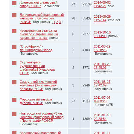
Конаковский фаянсовый
2014-09-02
22
22139
завод РСФСР
Большевик
11:42:29
sole
Ленинградский фарфоровый
2013-08-29
завод им. Ломоносова
78
35437
11:57:14
irma-bel
РСФСР
Большевик
[
1
2
3
]
неопознанная статуэтка
2012-10-10
пионера с гармошкой, на
0
2377
15:14:00
ромыч
гармошке пташка.
ромыч
"Стройфаянс" -
2011-08-29
Ленинградский завод
2
4103
16:28:25
Большевик
Большевик
Скульптурно-
2011-08-29
художественная
2
3771
16:25:01
фабрика№1 Худфонда
Большевик
СССР
Большевик
Славутский химический
2011-08-27
комбинат (Хмельницкая
3
2946
17:42:09
область).УССР
Большевик
Большевик
2011-07-08
Фарфоровый завод в
27
11950
09:08:29
Дулево РСФСР
Большевик
karino4ka75
Новгородский ордена «Знак
2011-01-18
Почета» фарфоровый завод
1
13690
22:38:54
«Пролетарий»РСФСР
Большевик
Большевик
Барановский фарфоровый
2011-01-11