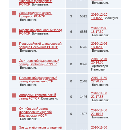
"Красный фарфорист"
Большевик
РСФСР
Большевик
Ленинградская артель
2010-12-10
Прогресс РСФСР
3
5612
10:16:25
vladirg09
Большевик
2010-12-05
Кировский фаянсовый завод
6
6655
18:17:30
РСФСР
Большевик
Большевик
Первомайский фарфоровый
2010-12-05
завод в Песочном РСФСР
6
6576
18:16:06
Большевик
Большевик
2010-12-04
Дмитровский фарфоровый
20:14:53
завод (Вербилки) РСФСР
8
8076
Армагедон
Большевик
Иванович
Полтавский фарфоровый
2010-11-30
завод Украинская ССР
0
2548
22:28:29
Большевик
Большевик
2010-11-30
Ангарский керамический
0
1446
22:17:53
завод РСФСР
Большевик
Большевик
Октябрьский завод
2010-11-30
фарфоровых изделий
0
1697
22:15:17
Башкирская АССР
Большевик
Большевик
Завод майоликовых изделий
2010-11-30