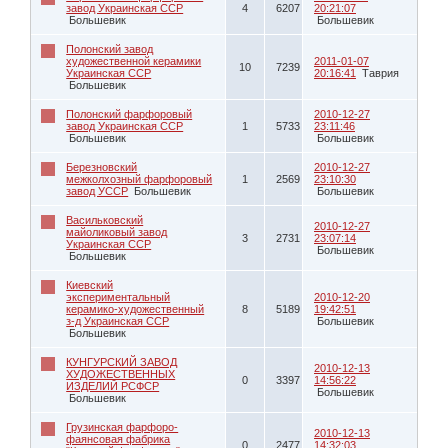
завод Украинская ССР
4
6207
20:21:07
Большевик
Большевик
Полонский завод
художественной керамики
2011-01-07
10
7239
Украинская ССР
20:16:41
Таврия
Большевик
Полонский фарфоровый
2010-12-27
завод Украинская ССР
1
5733
23:11:46
Большевик
Большевик
Березновский
2010-12-27
межколхозный фарфоровый
1
2569
23:10:30
завод УССР
Большевик
Большевик
Васильковский
2010-12-27
майоликовый завод
3
2731
23:07:14
Украинская ССР
Большевик
Большевик
Киевский
экспериментальный
2010-12-20
керамико-художественный
8
5189
19:42:51
з-д Украинская ССР
Большевик
Большевик
КУНГУРСКИЙ ЗАВОД
2010-12-13
ХУДОЖЕСТВЕННЫХ
0
3397
14:56:22
ИЗДЕЛИЙ РСФСР
Большевик
Большевик
Грузинская фарфоро-
2010-12-13
фаянсовая фабрика
0
2477
14:32:03