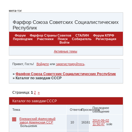
мета-тэг
Фарфор Союза Советских Социалистических
Республик
Форум
Фарфор Страны Советов
СТАЛИН
Форум КПРФ
Переводчик
Участники
Поиск
Собиратель
Регистрация
Войти
Активные темы
Привет, Гость!
Войдите
или
зарегистрируйтесь
.
»
Фарфор Союза Советских Социалистических Республик
»
Каталог по заводам СССР
Страница:
1
2
»
Каталог по заводам СССР
Последнее
Тема
Ответов
Просмотров
сообщение
Ереванский фаянсовый
2014-09-02
завод Армянская ССР
10
16161
11:50:47
sole
Большевик