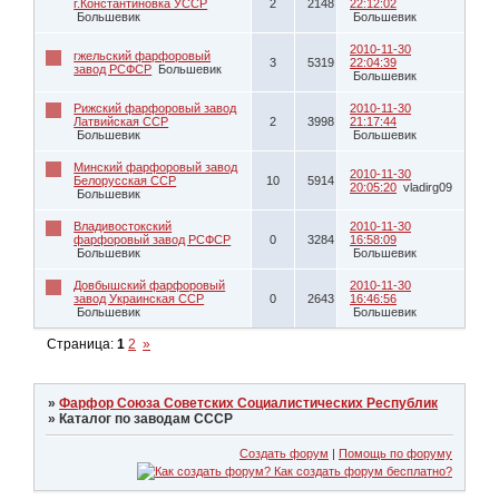
г.Константиновка УССР
2
2148
22:12:02
Большевик
Большевик
2010-11-30
гжельский фарфоровый
3
5319
22:04:39
завод РСФСР
Большевик
Большевик
Рижский фарфоровый завод
2010-11-30
Латвийская ССР
2
3998
21:17:44
Большевик
Большевик
Минский фарфоровый завод
2010-11-30
Белорусская ССР
10
5914
20:05:20
vladirg09
Большевик
Владивостокский
2010-11-30
фарфоровый завод РСФСР
0
3284
16:58:09
Большевик
Большевик
Довбышский фарфоровый
2010-11-30
завод Украинская ССР
0
2643
16:46:56
Большевик
Большевик
Страница:
1
2
»
»
Фарфор Союза Советских Социалистических Республик
»
Каталог по заводам СССР
Создать форум
|
Помощь по форуму