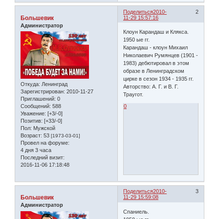
Поделиться
2010-
2
Большевик
11-29 15:57:16
Администратор
Клоун Карандаш и Клякса.
1950 ые гг.
Карандаш - клоун Михаил
Николаевич Румянцев (1901 -
1983) дебютировал в этом
образе в Ленинградском
цирке в сезон 1934 - 1935 гг.
Откуда:
Ленинград
Авторство: А. Г. и В. Г.
Зарегистрирован
: 2010-11-27
Траугот.
Приглашений:
0
Сообщений:
588
0
Уважение:
[+3/-0]
Позитив:
[+33/-0]
Пол:
Мужской
Возраст:
53
[1973-03-01]
Провел на форуме:
4 дня 3 часа
Последний визит:
2016-11-06 17:18:48
Поделиться
2010-
3
Большевик
11-29 15:59:08
Администратор
Спаниель.