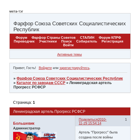
мета-тэг
Фарфор Союза Советских Социалистических
Республик
Форум
Фарфор Страны Советов
СТАЛИН
Форум КПРФ
Переводчик
Участники
Поиск
Собиратель
Регистрация
Войти
Активные темы
Привет, Гость!
Войдите
или
зарегистрируйтесь
.
»
Фарфор Союза Советских Социалистических Республик
»
Каталог по заводам СССР
»
Ленинградская артель
Прогресс РСФСР
Страница:
1
Ленинградская артель Прогресс РСФСР
Поделиться
2010-
1
Большевик
11-29 15:54:14
Администратор
Артель "Прогресс" была
создана после войны