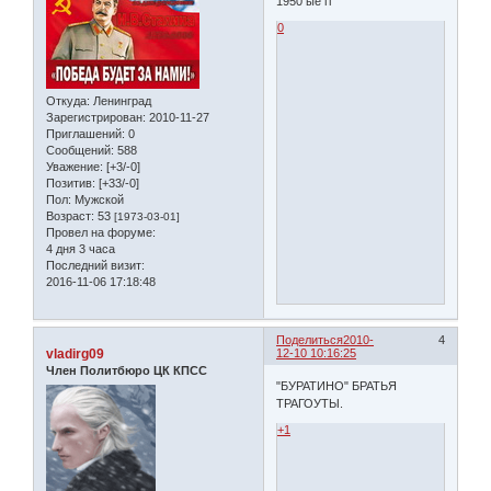
1950 ые гг
0
Откуда:
Ленинград
Зарегистрирован
: 2010-11-27
Приглашений:
0
Сообщений:
588
Уважение:
[+3/-0]
Позитив:
[+33/-0]
Пол:
Мужской
Возраст:
53
[1973-03-01]
Провел на форуме:
4 дня 3 часа
Последний визит:
2016-11-06 17:18:48
Поделиться
2010-
4
vladirg09
12-10 10:16:25
Член Политбюро ЦК КПСС
"БУРАТИНО" БРАТЬЯ
ТРАГОУТЫ.
+1