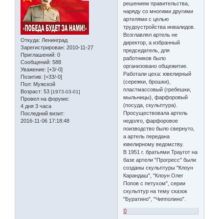
решением правительства,
наряду со многими другими
артелями с целью
трудоустройства инвалидов.
Возглавлял артель не
Откуда:
Ленинград
директор, а избранный
Зарегистрирован
: 2010-11-27
председатель, для
Приглашений:
0
работников было
Сообщений:
588
организовано общежитие.
Уважение:
[+3/-0]
Работали цеха: ювелирный
Позитив:
[+33/-0]
(сережки, брошки),
Пол:
Мужской
пластмассовый (гребешки,
Возраст:
53
[1973-03-01]
мыльницы), фарфоровый
Провел на форуме:
(посуда, скульптура).
4 дня 3 часа
Просуществовала артель
Последний визит:
2016-11-06 17:18:48
недолго, фарфоровое
поизводство было свернуто,
а артель передана
ювелирному ведомству.
В 1951 г. братьями Траугот на
базе артели "Прогресс" были
созданы скульптуры "Клоун
Карандаш", "Клоун Олег
Попов с петухом", серии
скульптур на тему сказок
"Буратино", "Чипполино".
0