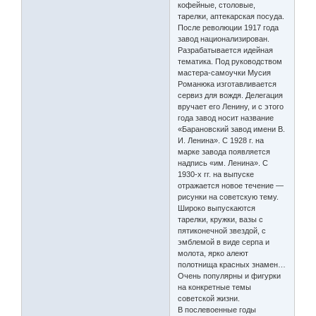
кофейные, столовые,
тарелки, аптекарская посуда.
После революции 1917 года
завод национализирован.
Разрабатывается идейная
тематика. Под руководством
мастера-самоучки Мусия
Романюка изготавливается
сервиз для вождя. Делегация
вручает его Ленину, и с этого
года завод носит название
«Барановский завод имени В.
И. Ленина». С 1928 г. на
марке завода появляется
надпись «им. Ленина». С
1930-х гг. на выпуске
отражается новое течение —
рисунки на советскую тему.
Широко выпускаются
тарелки, кружки, вазы с
пятиконечной звездой, с
эмблемой в виде серпа и
молота, ярко алеют
полотнища красных знамен…
Очень популярны и фигурки
на конкретные темы
советской жизни.
В послевоенные годы