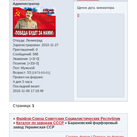
Администратор
Щенок дога. миниатюра
0
Откуда:
Ленинград
Зарегистрирован
: 2010-11-27
Приглашений:
0
Сообщений:
588
Уважение:
[+3/-0]
Позитив:
[+33/-0]
Пол:
Мужской
Возраст:
53
[1973-03-01]
Провел на форуме:
4 дня 3 часа
Последний визит:
2016-11-06 17:18:48
Страница:
1
»
Фарфор Союза Советских Социалистических Республик
»
Каталог по заводам СССР
»
Барановский фарфоровый
завод Украинская ССР
Создать форум
|
Помощь по форуму