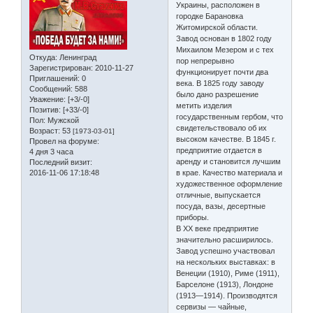
Украины, расположен в
городке Барановка
Житомирской области.
Завод основан в 1802 году
Михаилом Мезером и с тех
Откуда:
Ленинград
пор непрерывно
Зарегистрирован
: 2010-11-27
функционирует почти два
Приглашений:
0
века. В 1825 году заводу
Сообщений:
588
было дано разрешение
Уважение:
[+3/-0]
метить изделия
Позитив:
[+33/-0]
государственным гербом, что
Пол:
Мужской
свидетельствовало об их
Возраст:
53
[1973-03-01]
высоком качестве. В 1845 г.
Провел на форуме:
предприятие отдается в
4 дня 3 часа
аренду и становится лучшим
Последний визит:
2016-11-06 17:18:48
в крае. Качество материала и
художественное оформление
отличные, выпускается
посуда, вазы, десертные
приборы.
В ХХ веке предприятие
значительно расширилось.
Завод успешно участвовал
на нескольких выставках: в
Венеции (1910), Риме (1911),
Барселоне (1913), Лондоне
(1913—1914). Производятся
сервизы — чайные,