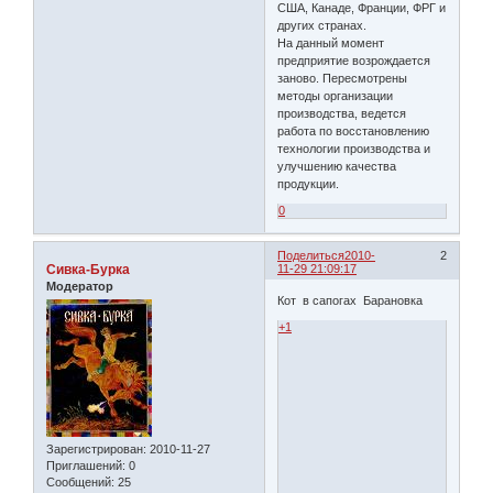
США, Канаде, Франции, ФРГ и
других странах.
На данный момент
предприятие возрождается
заново. Пересмотрены
методы организации
производства, ведется
работа по восстановлению
технологии производства и
улучшению качества
продукции.
0
Поделиться
2010-
2
Сивка-Бурка
11-29 21:09:17
Модератор
Кот в сапогах Барановка
+1
Зарегистрирован
: 2010-11-27
Приглашений:
0
Сообщений:
25